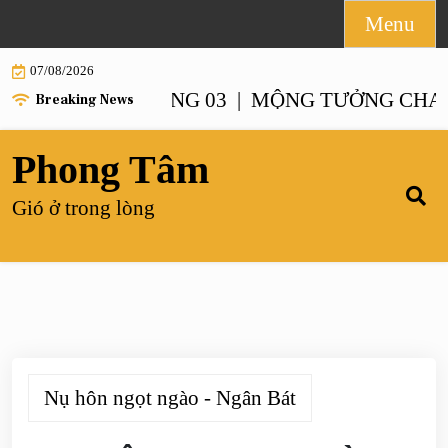
Skip
Menu
to
07/08/2026
content
NH – CHƯƠNG 03 |
MỘNG TƯỞNG CHANH XA
Breaking News
Phong Tâm
Gió ở trong lòng
Nụ hôn ngọt ngào - Ngân Bát