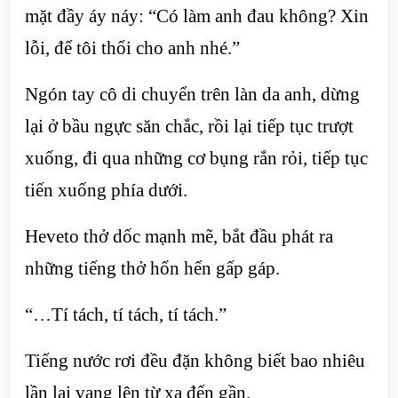
mặt đầy áy náy: “Có làm anh đau không? Xin
lỗi, để tôi thổi cho anh nhé.”
Ngón tay cô di chuyển trên làn da anh, dừng
lại ở bầu ngực săn chắc, rồi lại tiếp tục trượt
xuống, đi qua những cơ bụng rắn rỏi, tiếp tục
tiến xuống phía dưới.
Heveto thở dốc mạnh mẽ, bắt đầu phát ra
những tiếng thở hổn hển gấp gáp.
“…Tí tách, tí tách, tí tách.”
Tiếng nước rơi đều đặn không biết bao nhiêu
lần lại vang lên từ xa đến gần.