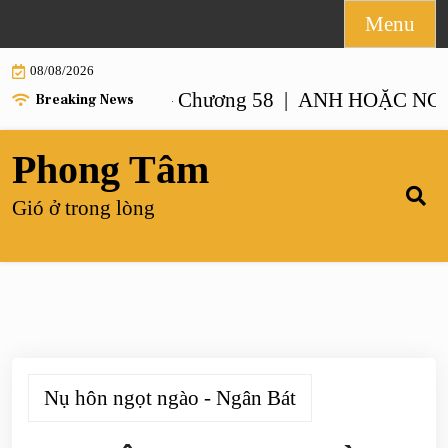
Skip
Menu
to
08/08/2026
content
NHƯ ANH – Chương 58 |
ANH HOẶC NGƯỜI GI
Breaking News
Phong Tâm
Gió ở trong lòng
Nụ hôn ngọt ngào - Ngân Bát