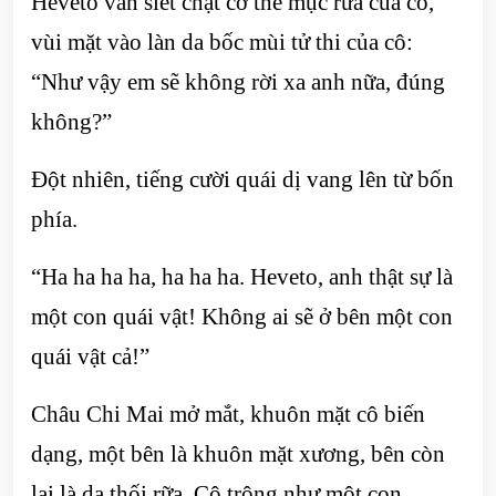
Heveto vẫn siết chặt cơ thể mục rữa của cô,
vùi mặt vào làn da bốc mùi tử thi của cô:
“Như vậy em sẽ không rời xa anh nữa, đúng
không?”
Đột nhiên, tiếng cười quái dị vang lên từ bốn
phía.
“Ha ha ha ha, ha ha ha. Heveto, anh thật sự là
một con quái vật! Không ai sẽ ở bên một con
quái vật cả!”
Châu Chi Mai mở mắt, khuôn mặt cô biến
dạng, một bên là khuôn mặt xương, bên còn
lại là da thối rữa. Cô trông như một con