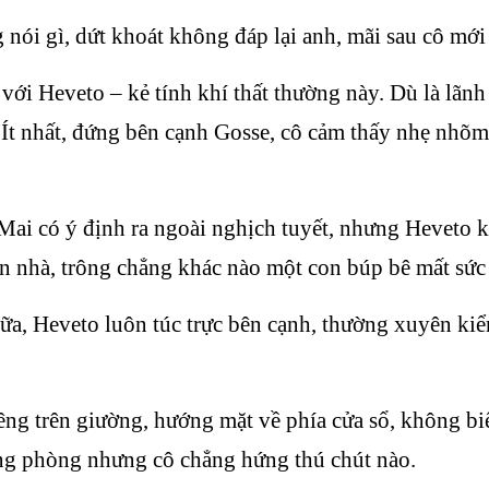
ói gì, dứt khoát không đáp lại anh, mãi sau cô mới
ới Heveto – kẻ tính khí thất thường này. Dù là lãnh
ã. Ít nhất, đứng bên cạnh Gosse, cô cảm thấy nhẹ nhõ
Mai có ý định ra ngoài nghịch tuyết, nhưng Heveto 
ần nhà, trông chẳng khác nào một con búp bê mất sức
 nữa, Heveto luôn túc trực bên cạnh, thường xuyên ki
ng trên giường, hướng mặt về phía cửa sổ, không biế
rong phòng nhưng cô chẳng hứng thú chút nào.