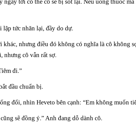
gày tới có thể cô sẽ bị sốt lại. Nếu uống thuốc mà 
ập tức nhăn lại, đầy do dự.
ời khác, nhưng điều đó không có nghĩa là cô không sợ
 nhưng cô vẫn rất sợ.
Tiêm đi.”
ắt đầu chuẩn bị.
hống đối, nhìn Heveto bên cạnh: “Em không muốn ti
 cũng sẽ đồng ý.” Anh đang dỗ dành cô.