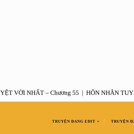
VỜI NHẤT – Chương 55 |
HÔN NHÂN TUYỆT VỜ
TRUYỆN ĐANG EDIT
TRUYỆN Đ