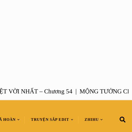
I NHẤT – Chương 54 |
MỘNG TƯỞNG CHANH 
Ã HOÀN
TRUYỆN SẮP EDIT
ZHIHU