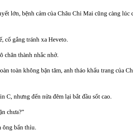
uyết lớn, bệnh cảm của Châu Chi Mai cũng càng lúc c
ế, cố gắng tránh xa Heveto.
Cô chân thành nhắc nhở.
àn toàn không bận tâm, anh tháo khẩu trang của Châ
in C, nhưng đến nửa đêm lại bắt đầu sốt cao.
ận chưa?”
n ông bẩn thỉu.