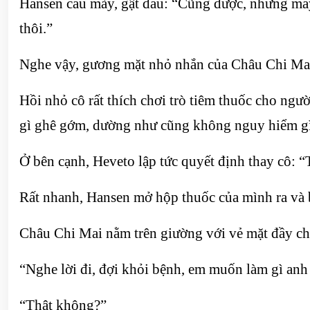
Hansen cau mày, gật đầu: “Cũng được, nhưng mấy n
thôi.”
Nghe vậy, gương mặt nhỏ nhắn của Châu Chi Mai l
Hồi nhỏ cô rất thích chơi trò tiêm thuốc cho ngư
gì ghê gớm, dường như cũng không nguy hiểm gì,
Ở bên cạnh, Heveto lập tức quyết định thay cô: “
Rất nhanh, Hansen mở hộp thuốc của mình ra và b
Châu Chi Mai nằm trên giường với vẻ mặt đầy c
“Nghe lời đi, đợi khỏi bệnh, em muốn làm gì anh
“Thật không?”