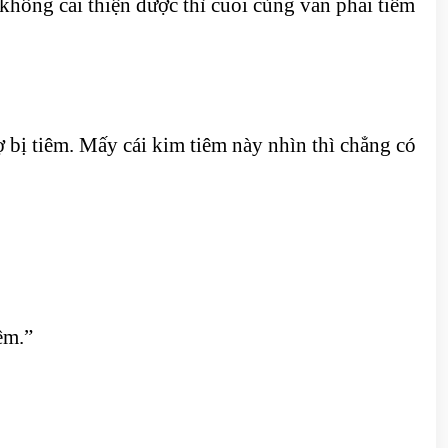
không cải thiện được thì cuối cùng vẫn phải tiêm
 bị tiêm. Mấy cái kim tiêm này nhìn thì chẳng có
êm.”