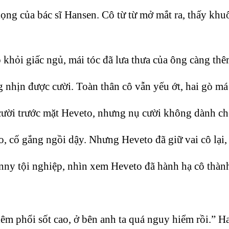
g của bác sĩ Hansen. Cô từ từ mở mắt ra, thấy khuô
 khỏi giấc ngủ, mái tóc đã lưa thưa của ông càng thêm
nhịn được cười. Toàn thân cô vẫn yếu ớt, hai gò má 
 cười trước mặt Heveto, nhưng nụ cười không dành ch
, cố gắng ngồi dậy. Nhưng Heveto đã giữ vai cô lại,
ny tội nghiệp, nhìn xem Heveto đã hành hạ cô thành
viêm phổi sốt cao, ở bên anh ta quá nguy hiểm rồi.”