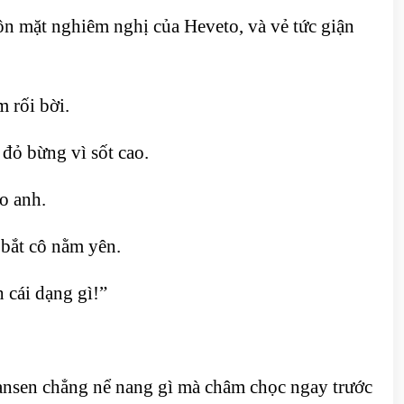
n mặt nghiêm nghị của Heveto, và vẻ tức giận
 rối bời.
đỏ bừng vì sốt cao.
o anh.
 bắt cô nằm yên.
 cái dạng gì!”
 Hansen chẳng nể nang gì mà châm chọc ngay trước