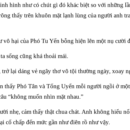
inh hình như có chút gì đó khác biệt so với những lầ
 trông thấy trên khuôn mặt lạnh lùng của người anh t
hư vô hại của Phó Tu Yến bỗng hiện lên một nụ cười
ta sống cũng khá thoải mái.
, trở lại dáng vẻ ngây thơ vô tội thường ngày, xoay n
n thấy Phó Tân và Tống Uyển mỗi người ngồi ở một đ
a câu “không muốn nhìn mặt nhau.”
i nhẹ, cảm thấy thật chua chát. Anh không hiểu nổi 
ại cố chấp đến mức gần như điên rồ như vậy.