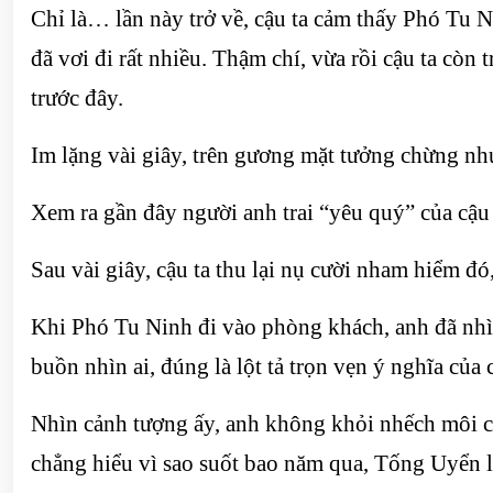
Chỉ là… lần này trở về, cậu ta cảm thấy Phó Tu N
đã vơi đi rất nhiều. Thậm chí, vừa rồi cậu ta còn
trước đây.
Im lặng vài giây, trên gương mặt tưởng chừng n
Xem ra gần đây người anh trai “yêu quý” của cậu 
Sau vài giây, cậu ta thu lại nụ cười nham hiểm đó
Khi Phó Tu Ninh đi vào phòng khách, anh đã nhì
buồn nhìn ai, đúng là lột tả trọn vẹn ý nghĩa củ
Nhìn cảnh tượng ấy, anh không khỏi nhếch môi cườ
chẳng hiểu vì sao suốt bao năm qua, Tống Uyển l