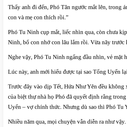
Thấy anh đi đến, Phó Tân ngước mắt lên, trong án
con và mẹ con thích rồi.”
Phó Tu Ninh cụp mắt, liếc nhìn qua, còn chưa kịp
Ninh, bố con nhớ con lâu lắm rồi. Vừa nãy trước 
Nghe vậy, Phó Tu Ninh ngẩng đầu nhìn, vẻ mặt h
Lúc này, anh mới hiểu được tại sao Tống Uyển lạ
Trước đây vào dịp Tết, Hứa Như Yên đều không xu
của biệt thự nhà họ Phó đã quyết định rằng tron
Uyển – vợ chính thức. Nhưng dù sao thì Phó Tu 
Nhiều năm qua, mọi chuyện vẫn diễn ra như vậy.