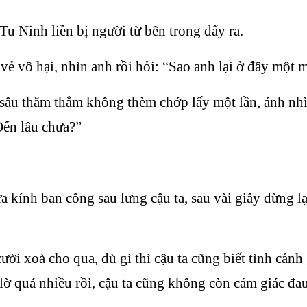
Tu Ninh liền bị người từ bên trong đẩy ra.
 vẻ vô hại, nhìn anh rồi hỏi: “Sao anh lại ở đây một 
t sâu thăm thẳm không thèm chớp lấy một lần, ánh nh
Đến lâu chưa?”
 kính ban công sau lưng cậu ta, sau vài giây dừng l
ười xoà cho qua, dù gì thì cậu ta cũng biết tình cản
t lờ quá nhiều rồi, cậu ta cũng không còn cảm giác đa