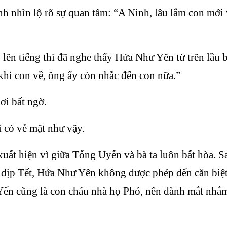
h nhìn lộ rõ sự quan tâm: “A Ninh, lâu lắm con mới 
 lên tiếng thì đã nghe thấy Hứa Như Yên từ trên lầu
khi con về, ông ấy còn nhắc đến con nữa.”
ơi bất ngờ.
i có vẻ mặt như vậy.
ất hiện vì giữa Tống Uyển và bà ta luôn bất hòa. S
g dịp Tết, Hứa Như Yên không được phép đến căn biệt
Yến cũng là con cháu nhà họ Phó, nên đành mắt nhắ