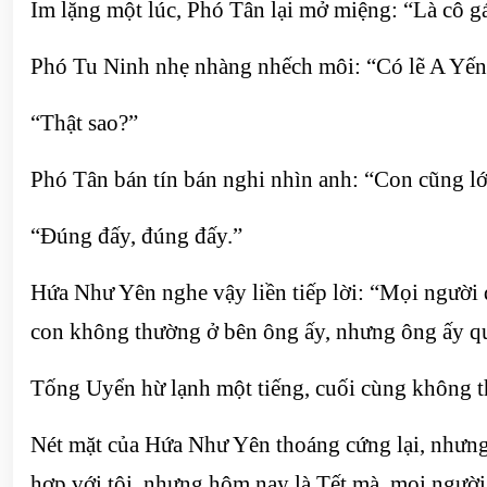
Im lặng một lúc, Phó Tân lại mở miệng: “Là cô g
Phó Tu Ninh nhẹ nhàng nhếch môi: “Có lẽ A Yến hi
“Thật sao?”
Phó Tân bán tín bán nghi nhìn anh: “Con cũng lớ
“Đúng đấy, đúng đấy.”
Hứa Như Yên nghe vậy liền tiếp lời: “Mọi người đ
con không thường ở bên ông ấy, nhưng ông ấy qu
Tống Uyển hừ lạnh một tiếng, cuối cùng không th
Nét mặt của Hứa Như Yên thoáng cứng lại, nhưng 
hợp với tôi, nhưng hôm nay là Tết mà, mọi người