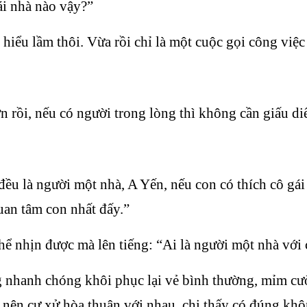
ái nhà nào vậy?”
ểu lầm thôi. Vừa rồi chỉ là một cuộc gọi công việc 
n rồi, nếu có người trong lòng thì không cần giấu di
ều là người một nhà, A Yến, nếu con có thích cô gái
an tâm con nhất đấy.”
ể nhịn được mà lên tiếng: “Ai là người một nhà với
nhanh chóng khôi phục lại vẻ bình thường, mỉm cười
 nên cư xử hòa thuận với nhau, chị thấy có đúng kh