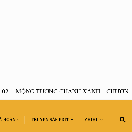
|
MỘNG TƯỞNG CHANH XANH – CHƯƠNG 01 
Ã HOÀN
TRUYỆN SẮP EDIT
ZHIHU