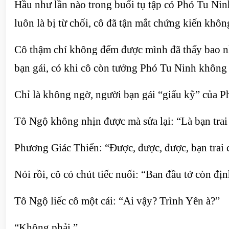
Hầu như lần nào trong buổi tụ tập có Phó Tu Ninh,
luôn là bị từ chối, cô đã tận mắt chứng kiến khôn
Cô thậm chí không đếm được mình đã thấy bao nh
bạn gái, có khi cô còn tưởng Phó Tu Ninh không 
Chỉ là không ngờ, người bạn gái “giấu kỹ” của P
Tô Ngộ không nhịn được mà sửa lại: “Là bạn trai
Phương Giác Thiển: “Được, được, được, bạn trai 
Nói rồi, cô có chút tiếc nuối: “Ban đầu tớ còn đ
Tô Ngộ liếc cô một cái: “Ai vậy? Trình Yên à?”
“Không phải.”