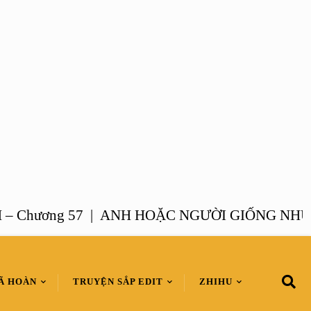
ương 57 |
ANH HOẶC NGƯỜI GIỐNG NHƯ ANH 
Ã HOÀN
TRUYỆN SẮP EDIT
ZHIHU