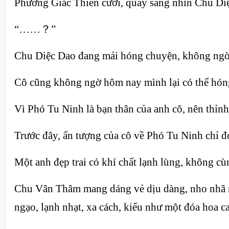
Phương Giác Thiển cười, quay sang nhìn Chu Di
“……？”
Chu Diệc Dao đang mải hóng chuyện, không ngờ l
Cô cũng không ngờ hôm nay mình lại có thể hón
Vì Phó Tu Ninh là bạn thân của anh cô, nên thỉnh
Trước đây, ấn tượng của cô về Phó Tu Ninh chỉ 
Một anh đẹp trai có khí chất lạnh lùng, không c
Chu Vân Thâm mang dáng vẻ dịu dàng, nho nhã nh
ngạo, lạnh nhạt, xa cách, kiểu như một đóa hoa ca