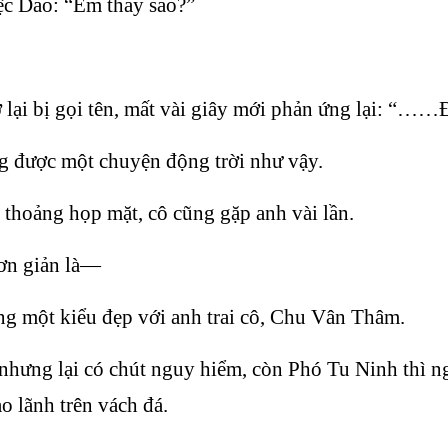
ệc Dao: “Em thấy sao?”
ại bị gọi tên, mất vài giây mới phản ứng lại: “……Đ
g được một chuyện động trời như vậy.
 thoảng họp mặt, cô cũng gặp anh vài lần.
đơn giản là—
ùng một kiểu đẹp với anh trai cô, Chu Vân Thâm.
ưng lại có chút nguy hiểm, còn Phó Tu Ninh thì ngư
o lãnh trên vách đá.