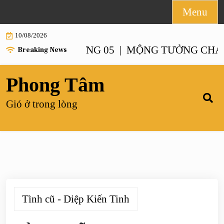
Skip
Menu
to
10/08/2026
content
NH – CHƯƠNG 05 |
MỘNG TƯỞNG CHANH XA
Breaking News
Phong Tâm
Gió ở trong lòng
Tình cũ - Diệp Kiến Tinh