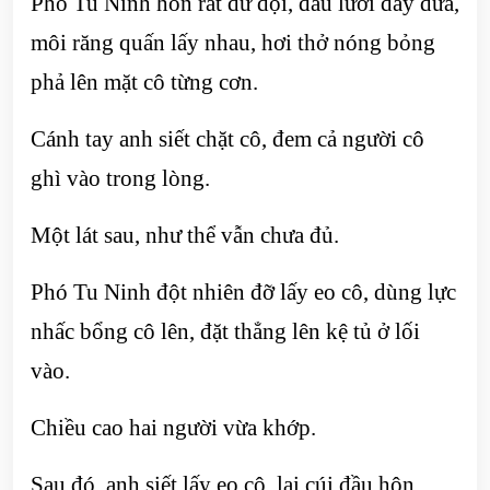
Phó Tu Ninh hôn rất dữ dội, đầu lưỡi dây dưa,
môi răng quấn lấy nhau, hơi thở nóng bỏng
phả lên mặt cô từng cơn.
Cánh tay anh siết chặt cô, đem cả người cô
ghì vào trong lòng.
Một lát sau, như thể vẫn chưa đủ.
Phó Tu Ninh đột nhiên đỡ lấy eo cô, dùng lực
nhấc bổng cô lên, đặt thẳng lên kệ tủ ở lối
vào.
Chiều cao hai người vừa khớp.
Sau đó, anh siết lấy eo cô, lại cúi đầu hôn