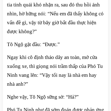
tia tinh quái khó nhận ra, sau đó thu hồi ánh
nhìn, hờ hững nói: “Nếu em đã thấy không có
vấn đề gì, vậy từ bây giờ bắt đầu thực hiện
được không?”
Tô Ngộ gật đầu: “Được.”
Ngay khi cô định tháo dây an toàn, mở cửa
xuống xe, thì giọng nói trầm thấp của Phó Tu
Ninh vang lên: “Vậy tối nay là nhà em hay
nhà anh?”
Nghe vậy, Tô Ngộ sững sờ: “Hả?”
Phó Tu Ninh như đã sớm đoán được phản ứng