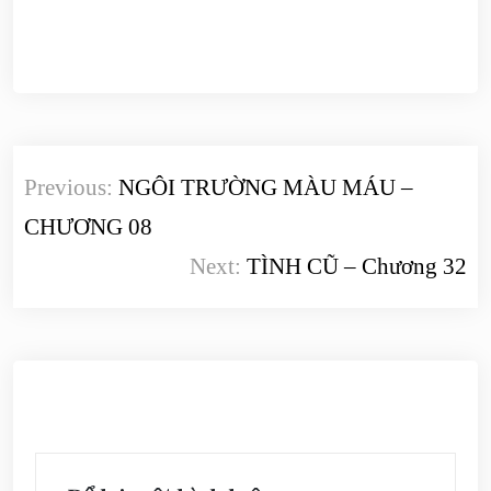
Điều
Previous:
NGÔI TRƯỜNG MÀU MÁU –
hướng
CHƯƠNG 08
bài
Next:
TÌNH CŨ – Chương 32
viết