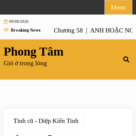
Skip
Menu
to
09/08/2026
content
NHƯ ANH – Chương 58 |
ANH HOẶC NGƯỜI GI
Breaking News
Phong Tâm
Gió ở trong lòng
Tình cũ - Diệp Kiến Tinh