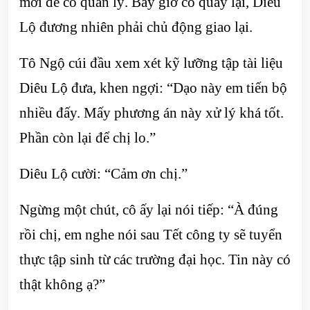
mới để cô quản lý. Bây giờ cô quay lại, Diêu
Lộ đương nhiên phải chủ động giao lại.
Tô Ngộ cúi đầu xem xét kỹ lưỡng tập tài liệu
Diêu Lộ đưa, khen ngợi: “Dạo này em tiến bộ
nhiều đấy. Mấy phương án này xử lý khá tốt.
Phần còn lại để chị lo.”
Diêu Lộ cười: “Cảm ơn chị.”
Ngừng một chút, cô ấy lại nói tiếp: “À đúng
rồi chị, em nghe nói sau Tết công ty sẽ tuyển
thực tập sinh từ các trường đại học. Tin này có
thật không ạ?”