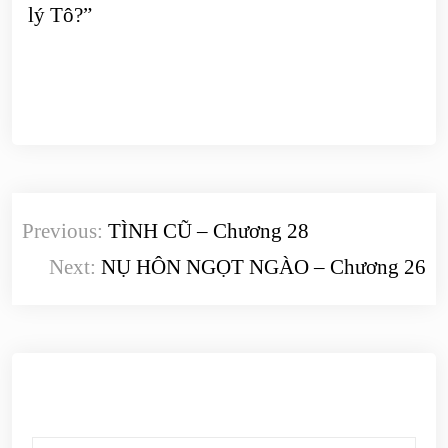
lý Tô?”
Điều
Previous:
TÌNH CŨ – Chương 28
hướng
Next:
NỤ HÔN NGỌT NGÀO – Chương 26
bài
viết