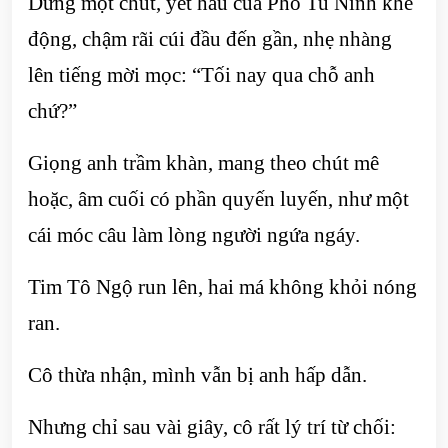
Dừng một chút, yết hầu của Phó Tu Ninh khẽ
động, chậm rãi cúi đầu đến gần, nhẹ nhàng
lên tiếng mời mọc: “Tối nay qua chỗ anh
chứ?”
Giọng anh trầm khàn, mang theo chút mê
hoặc, âm cuối có phần quyến luyến, như một
cái móc câu làm lòng người ngứa ngáy.
Tim Tô Ngộ run lên, hai má không khỏi nóng
ran.
Cô thừa nhận, mình vẫn bị anh hấp dẫn.
Nhưng chỉ sau vài giây, cô rất lý trí từ chối: