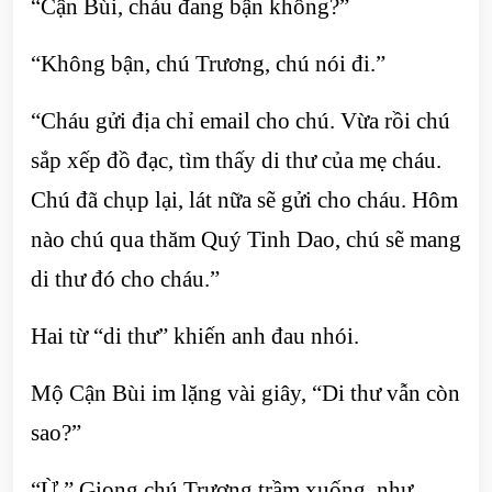
“Cận Bùi, cháu đang bận không?”
“Không bận, chú Trương, chú nói đi.”
“Cháu gửi địa chỉ email cho chú. Vừa rồi chú
sắp xếp đồ đạc, tìm thấy di thư của mẹ cháu.
Chú đã chụp lại, lát nữa sẽ gửi cho cháu. Hôm
nào chú qua thăm Quý Tinh Dao, chú sẽ mang
di thư đó cho cháu.”
Hai từ “di thư” khiến anh đau nhói.
Mộ Cận Bùi im lặng vài giây, “Di thư vẫn còn
sao?”
“Ừ.” Giọng chú Trương trầm xuống, như