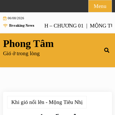
Skip
Menu
to
06/08/2026
content
CHANH XANH – CHƯƠNG 01 |
MỘNG TƯỞNG 
Breaking News
Phong Tâm
Gió ở trong lòng
Khi gió nổi lên - Mộng Tiêu Nhị