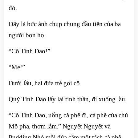
đó.
Đây là bức ảnh chụp chung đầu tiên của ba
người bọn họ.
“Cô Tinh Dao!”
“Mẹ!”
Dưới lầu, hai đứa trẻ gọi cô.
Quý Tinh Dao lấy lại tinh thần, đi xuống lầu.
“Cô Tinh Dao, uống cà phê đi, cà phê của chú
Mộ pha, thơm lắm.” Nguyệt Nguyệt và
Pudding Nhỏ mỗi đứa cầm một tách cà phê