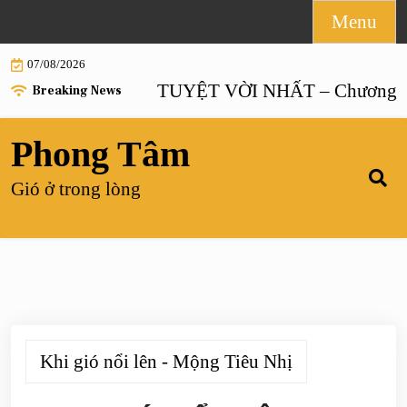
Skip
Menu
to
07/08/2026
content
HÔN NHÂN TUYỆT VỜI NHẤT – Chương 55 |
Breaking News
Phong Tâm
Gió ở trong lòng
Khi gió nổi lên - Mộng Tiêu Nhị