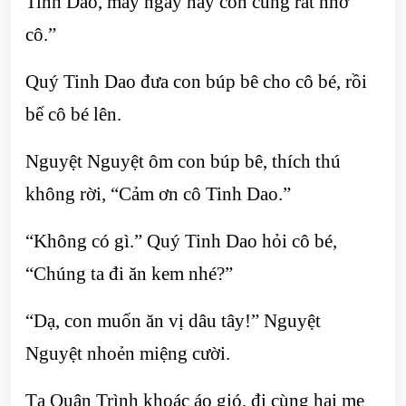
Tinh Dao, mấy ngày nay con cũng rất nhớ
cô.”
Quý Tinh Dao đưa con búp bê cho cô bé, rồi
bế cô bé lên.
Nguyệt Nguyệt ôm con búp bê, thích thú
không rời, “Cảm ơn cô Tinh Dao.”
“Không có gì.” Quý Tinh Dao hỏi cô bé,
“Chúng ta đi ăn kem nhé?”
“Dạ, con muốn ăn vị dâu tây!” Nguyệt
Nguyệt nhoẻn miệng cười.
Tạ Quân Trình khoác áo gió, đi cùng hai mẹ