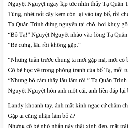
Nguyệt Nguyệt ngay lập tức nhìn thấy Tạ Quân T
Tùng, nhét nốt cây kem còn lại vào tay bố, rồi c
Tạ Quân Trình đứng nguyên tại chỗ, hơi khụy gối
“Bố Tạ!” Nguyệt Nguyệt nhào vào lòng Tạ Quân 
“Bé cưng, lâu rồi không gặp.”
“Nhưng tuần trước chúng ta mới gặp mà, mới có 
Cô bé học vẽ trong phòng tranh của bố Tạ, mỗi t
“Nhưng bố cảm thấy lâu lắm rồi.” Tạ Quân Trình 
Nguyệt Nguyệt hôn anh một cái, anh liền đáp lại 
Landy khoanh tay, ánh mắt kinh ngạc cứ chăm chă
Gặp ai cũng nhận làm bố à?
Nhưng cô bé nhỏ nhắn này thật xinh đẹp, mặt trái 