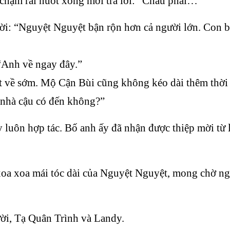
chậm rãi nuốt xong mới trả lời: “Cháu phải…”
lời: “Nguyệt Nguyệt bận rộn hơn cả người lớn. Con b
“Anh về ngay đây.”
 về sớm. Mộ Cận Bùi cũng không kéo dài thêm thời gi
ả nhà cậu có đến không?”
uôn hợp tác. Bố anh ấy đã nhận được thiệp mời từ l
a xoa mái tóc dài của Nguyệt Nguyệt, mong chờ ngà
ười, Tạ Quân Trình và Landy.