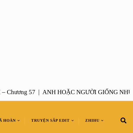
ương 57 |
ANH HOẶC NGƯỜI GIỐNG NHƯ ANH 
Ã HOÀN
TRUYỆN SẮP EDIT
ZHIHU