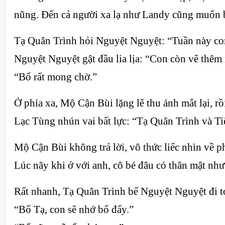
nũng. Đến cả người xa lạ như Landy cũng muốn b
Tạ Quân Trình hỏi Nguyệt Nguyệt: “Tuần này con
Nguyệt Nguyệt gật đầu lia lịa: “Con còn vẽ thêm 
“Bố rất mong chờ.”
Ở phía xa, Mộ Cận Bùi lặng lẽ thu ánh mắt lại, r
Lạc Tùng nhún vai bất lực: “Tạ Quân Trình và Tiể
Mộ Cận Bùi không trả lời, vô thức liếc nhìn về 
Lúc nãy khi ở với anh, cô bé đâu có thân mật như
Rất nhanh, Tạ Quân Trình bế Nguyệt Nguyệt đi t
“Bố Tạ, con sẽ nhớ bố đấy.”