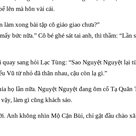
ế lên mà hôn vài cái.
 làm xong bài tập cô giáo giao chưa?”
mấy bức nữa.” Cô bé ghé sát tai anh, thì thầm: “Lần 
ồi quay sang hỏi Lạc Tùng: “Sao Nguyệt Nguyệt lại tù
u Vũ từ nhỏ đã thân nhau, cậu còn lạ gì.”
phía họ lần nữa. Nguyệt Nguyệt đang ôm cổ Tạ Quân T
 vậy, làm gì cũng khách sáo.
ới. Anh không nhìn Mộ Cận Bùi, chỉ gật đầu chào xã