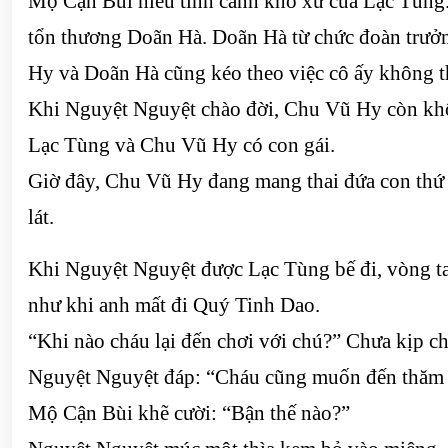
Mộ Cận Bùi hiểu tình cảnh khó xử của Lạc Tùng.
tổn thương Doãn Hà. Doãn Hà từ chức đoàn trưởn
Hy và Doãn Hà cũng kéo theo việc cô ấy không t
Khi Nguyệt Nguyệt chào đời, Chu Vũ Hy còn khô
Lạc Tùng và Chu Vũ Hy có con gái.
Giờ đây, Chu Vũ Hy đang mang thai đứa con thứ 
lát.
Khi Nguyệt Nguyệt được Lạc Tùng bế đi, vòng ta
như khi anh mất đi Quý Tinh Dao.
“Khi nào cháu lại đến chơi với chú?” Chưa kịp c
Nguyệt Nguyệt đáp: “Cháu cũng muốn đến thăm 
Mộ Cận Bùi khẽ cười: “Bận thế nào?”