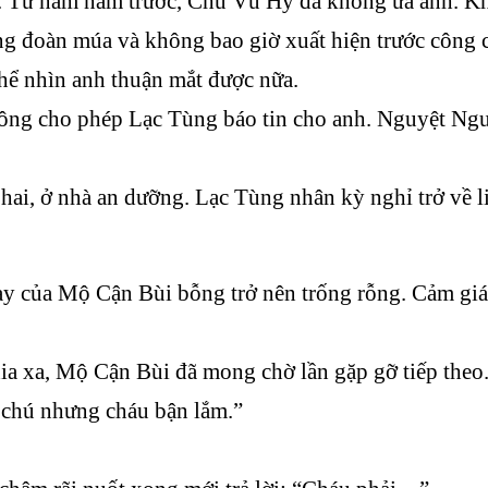
 Từ năm năm trước, Chu Vũ Hy đã không ưa anh. Khi
g đoàn múa và không bao giờ xuất hiện trước công 
hể nhìn anh thuận mắt được nữa.
ng cho phép Lạc Tùng báo tin cho anh. Nguyệt Nguy
hai, ở nhà an dưỡng. Lạc Tùng nhân kỳ nghỉ trở về 
y của Mộ Cận Bùi bỗng trở nên trống rỗng. Cảm giác
hia xa, Mộ Cận Bùi đã mong chờ lần gặp gỡ tiếp theo
chú nhưng cháu bận lắm.”