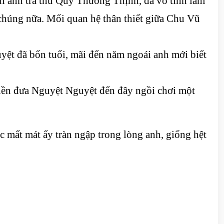
 anh trả thù Quý Thường Thịnh, đã vô tình làm
chúng nữa. Mối quan hệ thân thiết giữa Chu Vũ
ệt đã bốn tuổi, mãi đến năm ngoái anh mới biết
liền đưa Nguyệt Nguyệt đến đây ngồi chơi một
 mất mát ấy tràn ngập trong lòng anh, giống hệt
.