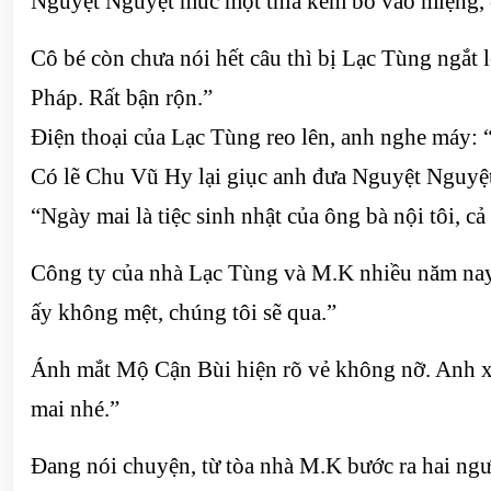
Nguyệt Nguyệt múc một thìa kem bỏ vào miệng, 
Cô bé còn chưa nói hết câu thì bị Lạc Tùng ngắt 
Pháp. Rất bận rộn.”
Điện thoại của Lạc Tùng reo lên, anh nghe máy: 
Có lẽ Chu Vũ Hy lại giục anh đưa Nguyệt Nguyệt
“Ngày mai là tiệc sinh nhật của ông bà nội tôi, c
Công ty của nhà Lạc Tùng và M.K nhiều năm nay l
ấy không mệt, chúng tôi sẽ qua.”
Ánh mắt Mộ Cận Bùi hiện rõ vẻ không nỡ. Anh xo
mai nhé.”
Đang nói chuyện, từ tòa nhà M.K bước ra hai ng