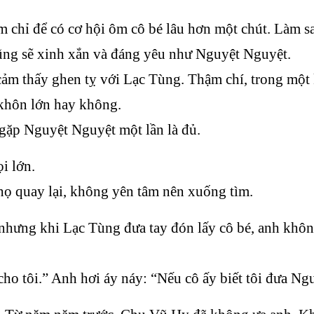
 chỉ để có cơ hội ôm cô bé lâu hơn một chút. Làm s
cũng sẽ xinh xắn và đáng yêu như Nguyệt Nguyệt.
 cảm thấy ghen tỵ với Lạc Tùng. Thậm chí, trong mộ
khôn lớn hay không.
 gặp Nguyệt Nguyệt một lần là đủ.
i lớn.
 họ quay lại, không yên tâm nên xuống tìm.
hưng khi Lạc Tùng đưa tay đón lấy cô bé, anh khôn
cho tôi.” Anh hơi áy náy: “Nếu cô ấy biết tôi đưa N