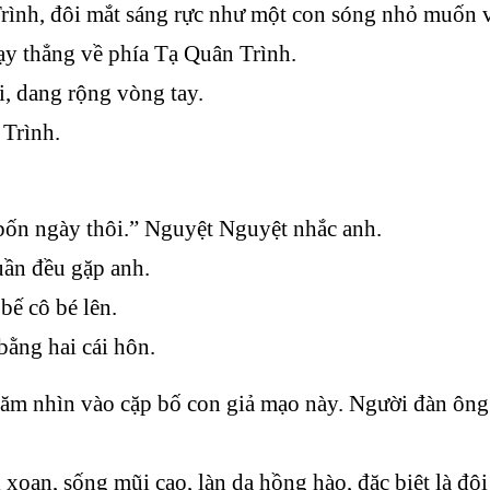
rình, đôi mắt sáng rực như một con sóng nhỏ muốn v
hạy thẳng về phía Tạ Quân Trình.
, dang rộng vòng tay.
Trình.
bốn ngày thôi.” Nguyệt Nguyệt nhắc anh.
uần đều gặp anh.
bế cô bé lên.
bằng hai cái hôn.
m nhìn vào cặp bố con giả mạo này. Người đàn ông l
xoan, sống mũi cao, làn da hồng hào, đặc biệt là đôi 