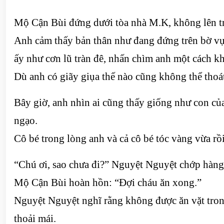
Mộ Cận Bùi đứng dưới tòa nhà M.K, không lên trê
Anh cảm thấy bản thân như đang đứng trên bờ vự
ấy như cơn lũ tràn đê, nhấn chìm anh một cách k
Dù anh có giãy giụa thế nào cũng không thể thoá
Bây giờ, anh nhìn ai cũng thấy giống như con củ
ngạo.
Cô bé trong lòng anh và cả cô bé tóc vàng vừa rồ
“Chú ơi, sao chưa đi?” Nguyệt Nguyệt chớp hàng
Mộ Cận Bùi hoàn hồn: “Đợi cháu ăn xong.”
Nguyệt Nguyệt nghĩ rằng không được ăn vặt trong
thoải mái.