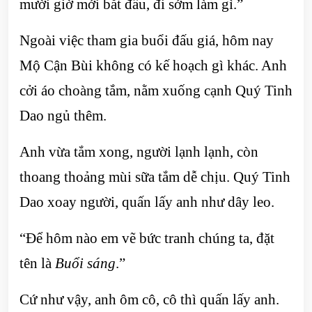
mười giờ mới bắt đầu, đi sớm làm gì.”
Ngoài việc tham gia buổi đấu giá, hôm nay
Mộ Cận Bùi không có kế hoạch gì khác. Anh
cởi áo choàng tắm, nằm xuống cạnh Quý Tinh
Dao ngủ thêm.
Anh vừa tắm xong, người lạnh lạnh, còn
thoang thoảng mùi sữa tắm dễ chịu. Quý Tinh
Dao xoay người, quấn lấy anh như dây leo.
“Để hôm nào em vẽ bức tranh chúng ta, đặt
tên là
Buổi sáng
.”
Cứ như vậy, anh ôm cô, cô thì quấn lấy anh.