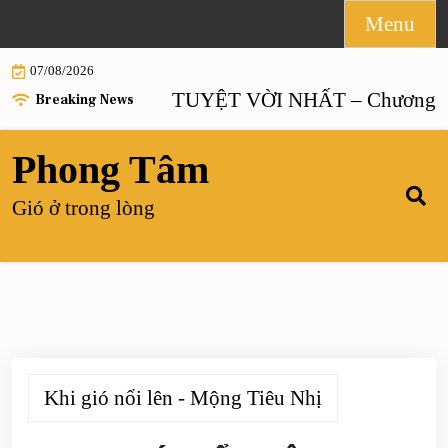
Skip
Menu
to
07/08/2026
content
HÔN NHÂN TUYỆT VỜI NHẤT – Chương 55 |
Breaking News
Phong Tâm
Gió ở trong lòng
Khi gió nổi lên - Mộng Tiêu Nhị