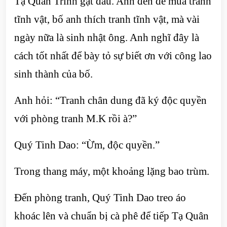
Tạ Quân Trình gật đầu. Anh đến để mua tranh
tĩnh vật, bố anh thích tranh tĩnh vật, mà vài
ngày nữa là sinh nhật ông. Anh nghĩ đây là
cách tốt nhất để bày tỏ sự biết ơn với công lao
sinh thành của bố.
Anh hỏi: “Tranh chân dung đã ký độc quyền
với phòng tranh M.K rồi à?”
Quý Tinh Dao: “Ừm, độc quyền.”
Trong thang máy, một khoảng lặng bao trùm.
Đến phòng tranh, Quý Tinh Dao treo áo
khoác lên và chuẩn bị cà phê để tiếp Tạ Quân