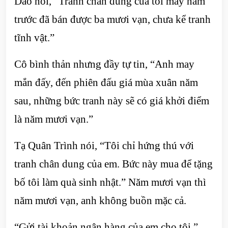
Dao nói, “Tranh chân dung của tôi mấy năm
trước đã bán được ba mươi vạn, chưa kể tranh
tĩnh vật.”
Cô bình thản nhưng đầy tự tin, “Anh may
mắn đấy, đến phiên đấu giá mùa xuân năm
sau, những bức tranh này sẽ có giá khởi điểm
là năm mươi vạn.”
Tạ Quân Trình nói, “Tôi chỉ hứng thú với
tranh chân dung của em. Bức này mua để tặng
bố tôi làm quà sinh nhật.” Năm mươi vạn thì
năm mươi vạn, anh không buồn mặc cả.
“Gửi tài khoản ngân hàng của em cho tôi.”