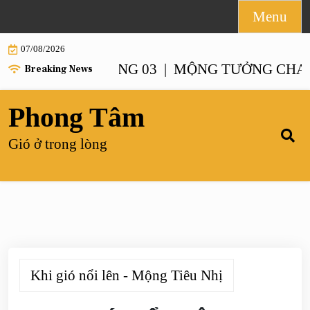
Skip
Menu
to
07/08/2026
content
NH – CHƯƠNG 03 |
MỘNG TƯỞNG CHANH XA
Breaking News
Phong Tâm
Gió ở trong lòng
Khi gió nổi lên - Mộng Tiêu Nhị