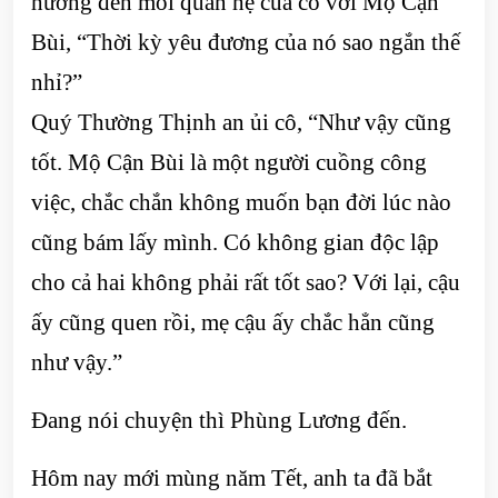
hưởng đến mối quan hệ của cô với Mộ Cận
Bùi, “Thời kỳ yêu đương của nó sao ngắn thế
nhỉ?”
Quý Thường Thịnh an ủi cô, “Như vậy cũng
tốt. Mộ Cận Bùi là một người cuồng công
việc, chắc chắn không muốn bạn đời lúc nào
cũng bám lấy mình. Có không gian độc lập
cho cả hai không phải rất tốt sao? Với lại, cậu
ấy cũng quen rồi, mẹ cậu ấy chắc hẳn cũng
như vậy.”
Đang nói chuyện thì Phùng Lương đến.
Hôm nay mới mùng năm Tết, anh ta đã bắt