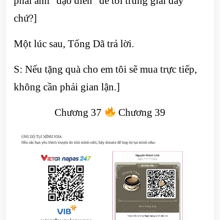
phải anh “đạo diễn” để tôi trúng giải đấy
chứ?]
Một lúc sau, Tống Dã trả lời.
S: Nếu tặng quà cho em tôi sẽ mua trực tiếp,
không cần phải gian lận.]
Chương 37
Chương 39