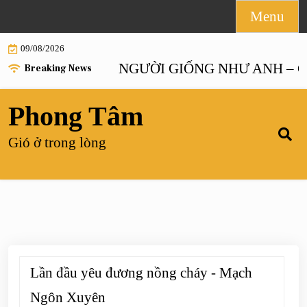
Skip
Menu
to
09/08/2026
content
ANH HOẶC NGƯỜI GIỐNG NHƯ ANH – Chương
Breaking News
Phong Tâm
Gió ở trong lòng
Lần đầu yêu đương nồng cháy - Mạch
Ngôn Xuyên