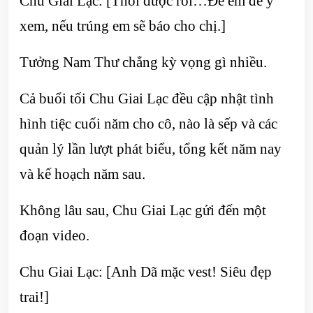
Chu Giai Lạc: [Thôi được rồi…Để em để ý
xem, nếu trúng em sẽ báo cho chị.]
Tưởng Nam Thư chẳng kỳ vọng gì nhiều.
Cả buổi tối Chu Giai Lạc đều cập nhật tình
hình tiệc cuối năm cho cô, nào là sếp và các
quản lý lần lượt phát biểu, tổng kết năm nay
và kế hoạch năm sau.
Không lâu sau, Chu Giai Lạc gửi đến một
đoạn video.
Chu Giai Lạc: [Anh Dã mặc vest! Siêu đẹp
trai!]