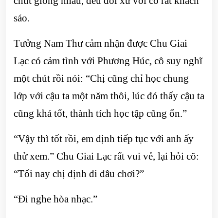
chút giống nhau, đều đối xử với cô rất khách
sáo.
Tưởng Nam Thư cảm nhận được Chu Giai
Lạc có cảm tình với Phương Húc, cô suy nghĩ
một chút rồi nói: “Chị cũng chỉ học chung
lớp với cậu ta một năm thôi, lúc đó thấy cậu ta
cũng khá tốt, thành tích học tập cũng ổn.”
“Vậy thì tốt rồi, em định tiếp tục với anh ấy
thử xem.” Chu Giai Lạc rất vui vẻ, lại hỏi cô:
“Tối nay chị định đi đâu chơi?”
“Đi nghe hòa nhạc.”