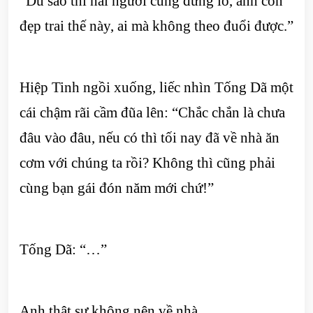
“Dù sao thì hai người cũng đừng lo, anh con
đẹp trai thế này, ai mà không theo đuổi được.”
Hiệp Tinh ngồi xuống, liếc nhìn Tống Dã một
cái chậm rãi cầm đũa lên: “Chắc chắn là chưa
đâu vào đâu, nếu có thì tối nay đã về nhà ăn
cơm với chúng ta rồi? Không thì cũng phải
cùng bạn gái đón năm mới chứ!”
Tống Dã: “…”
Anh thật sự không nên về nhà.