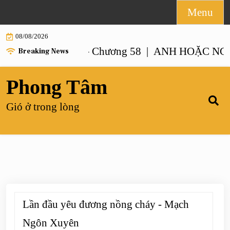
Skip
Menu
to
08/08/2026
content
 NHƯ ANH – Chương 58 |
ANH HOẶC NGƯỜI G
Breaking News
Phong Tâm
Gió ở trong lòng
Lần đầu yêu đương nồng cháy - Mạch
Ngôn Xuyên