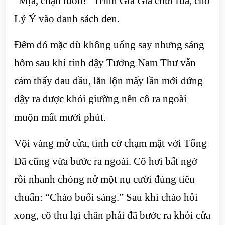
“Mịa, chặn luôn!” Trình Gia Gia chửi rủa, cho
Lý Ý vào danh sách đen.
Đêm đó mặc dù không uống say nhưng sáng
hôm sau khi tỉnh dậy Tưởng Nam Thư vẫn
cảm thấy đau đầu, lăn lộn mấy lần mới đứng
dậy ra được khỏi giường nên cô ra ngoài
muộn mất mười phút.
Vội vàng mở cửa, tình cờ chạm mặt với Tống
Dã cũng vừa bước ra ngoài. Cô hơi bất ngờ
rồi nhanh chóng nở một nụ cười đúng tiêu
chuẩn: “Chào buổi sáng.” Sau khi chào hỏi
xong, cô thu lại chân phải đã bước ra khỏi cửa