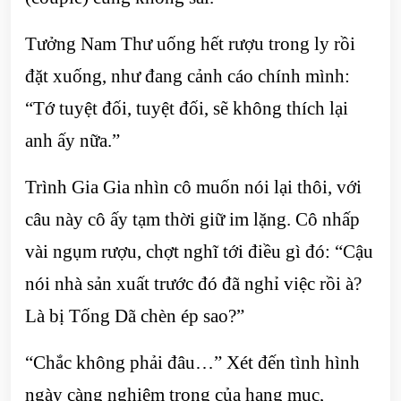
Tưởng Nam Thư uống hết rượu trong ly rồi
đặt xuống, như đang cảnh cáo chính mình:
“Tớ tuyệt đối, tuyệt đối, sẽ không thích lại
anh ấy nữa.”
Trình Gia Gia nhìn cô muốn nói lại thôi, với
câu này cô ấy tạm thời giữ im lặng. Cô nhấp
vài ngụm rượu, chợt nghĩ tới điều gì đó: “Cậu
nói nhà sản xuất trước đó đã nghỉ việc rồi à?
Là bị Tống Dã chèn ép sao?”
“Chắc không phải đâu…” Xét đến tình hình
ngày càng nghiêm trọng của hạng mục,