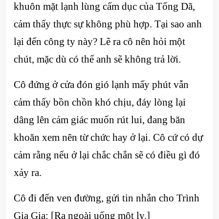
khuôn mặt lạnh lùng cấm dục của Tống Dã,
cảm thấy thực sự không phù hợp. Tại sao anh
lại đến công ty này? Lẽ ra cô nên hỏi một
chút, mặc dù có thể anh sẽ không trả lời.
Cô đứng ở cửa đón gió lạnh mấy phút vẫn
cảm thấy bồn chồn khó chịu, đáy lòng lại
dâng lên cảm giác muốn rút lui, đang băn
khoăn xem nên từ chức hay ở lại. Cô cứ có dự
cảm rằng nếu ở lại chắc chắn sẽ có điều gì đó
xảy ra.
Cô đi đến ven đường, gửi tin nhắn cho Trình
Gia Gia: [Ra ngoài uống một ly.]