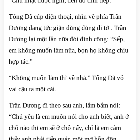
“Chủ nhật được nghỉ, đến đó tính tiếp.”
Tống Dã cúp điện thoại, nhìn về phía Trần
Dương đang tức giận đùng đùng đi tới. Trần
Dương lại một lần nữa đòi đình công: “Sếp,
em không muốn làm nữa, bọn họ không chịu
hợp tác.”
“Không muốn làm thì về nhà.” Tống Dã vỗ
vai cậu ta một cái.
Trần Dương đi theo sau anh, lẩm bẩm nói:
“Chủ yếu là em muốn nói cho anh biết, anh ở
chỗ nào thì em sẽ ở chỗ nấy, chỉ là em cảm
thấy anh phải tiếp quản một mớ hỗn độn