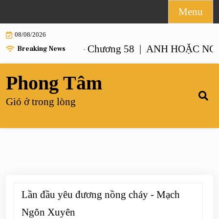
Skip
Menu
to
08/08/2026
content
 NHƯ ANH – Chương 58 |
ANH HOẶC NGƯỜI G
Breaking News
Phong Tâm
Gió ở trong lòng
Lần đầu yêu đương nồng cháy - Mạch
Ngôn Xuyên