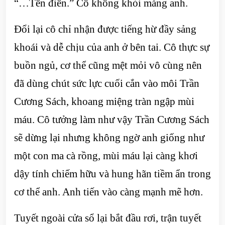
“…Tên điên.” Cô không khỏi mắng anh.
Đổi lại cô chỉ nhận được tiếng hừ đầy sảng
khoái và dễ chịu của anh ở bên tai. Cô thực sự
buồn ngủ, cơ thể cũng mệt mỏi vô cùng nên
đã dùng chút sức lực cuối cắn vào môi Trần
Cương Sách, khoang miệng tràn ngập mùi
máu. Cô tưởng làm như vậy Trần Cương Sách
sẽ dừng lại nhưng không ngờ anh giống như
một con ma cà rồng, mùi máu lại càng khơi
dậy tính chiếm hữu và hung hãn tiềm ẩn trong
cơ thể anh. Anh tiến vào càng mạnh mẽ hơn.
Tuyết ngoài cửa sổ lại bắt đầu rơi, trận tuyết