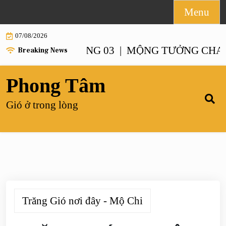
Skip
Menu
to
07/08/2026
content
NH – CHƯƠNG 03 |
MỘNG TƯỞNG CHANH XA
Breaking News
Phong Tâm
Gió ở trong lòng
Trăng Gió nơi đây - Mộ Chi