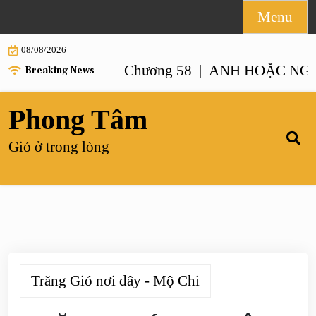
Skip
Menu
to
08/08/2026
content
 NHƯ ANH – Chương 58 |
ANH HOẶC NGƯỜI G
Breaking News
Phong Tâm
Gió ở trong lòng
Trăng Gió nơi đây - Mộ Chi