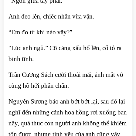
“Ngón giữa tay phải.”
Anh đeo lên, chiếc nhẫn vừa vặn.
“Em đo từ khi nào vậy?”
“Lúc anh ngủ.” Cô càng xấu hổ lên, cố tỏ ra
bình tĩnh.
Trần Cương Sách cười thoải mái, ánh mắt vô
cùng hồ hởi phấn chấn.
Nguyễn Sương bảo anh bớt bớt lại, sau đó lại
nghĩ đến những cánh hoa hồng rơi xuống ban
nãy, quả thực con người anh không thể khiêm
tốn được, nhưng tình yêu của anh cũng vậy.