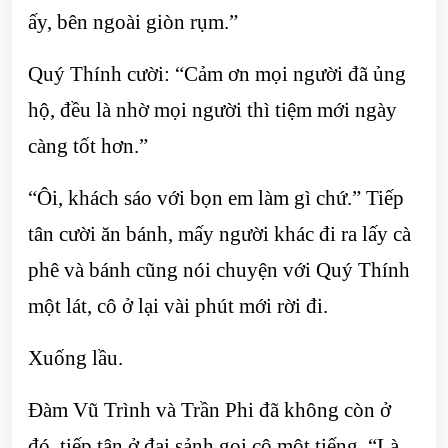
ấy, bên ngoài giòn rụm.”
Quý Thính cười: “Cảm ơn mọi người đã ủng
hộ, đều là nhờ mọi người thì tiệm mới ngày
càng tốt hơn.”
“Ôi, khách sáo với bọn em làm gì chứ.” Tiếp
tân cười ăn bánh, mấy người khác đi ra lấy cà
phê và bánh cũng nói chuyện với Quý Thính
một lát, cô ở lại vài phút mới rời đi.
Xuống lầu.
Đàm Vũ Trình và Trần Phi đã không còn ở
đó, tiếp tân ở đại sảnh gọi cô một tiếng, “Là