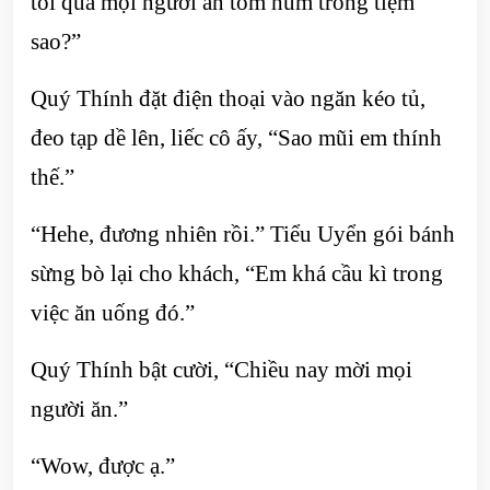
tối qua mọi người ăn tôm hùm trong tiệm
sao?”
Quý Thính đặt điện thoại vào ngăn kéo tủ,
đeo tạp dề lên, liếc cô ấy, “Sao mũi em thính
thế.”
“Hehe, đương nhiên rồi.” Tiểu Uyển gói bánh
sừng bò lại cho khách, “Em khá cầu kì trong
việc ăn uống đó.”
Quý Thính bật cười, “Chiều nay mời mọi
người ăn.”
“Wow, được ạ.”