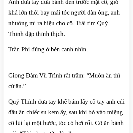
Anh đưa tay đưa bánh đến trước mặt cô, gió
khá lớn thổi bay mái tóc người đàn ông, anh
nhướng mi ra hiệu cho cô. Trái tim Quý
Thính đập thình thịch.
Trần Phi đứng ở bên cạnh nhìn.
Giọng Đàm Vũ Trình rất trầm: “Muốn ăn thì
cứ ăn.”
Quý Thính đưa tay khẽ bám lấy cổ tay anh cúi
đầu ăn chiếc su kem ấy, sau khi bỏ vào miệng
cô lùi lại một bước, tóc có hơi rối. Cô ăn bánh