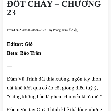
ĐỐT CHÁY – CHƯƠNG
23
Posted on
20/03/2024
15/02/2025
by
Phong Tâm (風在心)
Editor: Gió
Beta: Bảo Trân
—
Đàm Vũ Trình đặt thìa xuống, ngón tay thon
dài khẽ lướt qua cổ áo cô, giọng điệu tuỳ ý,
“Cũng không hẳn là ghen, chủ yếu là tò mò.”
Đầu ngón tay Quý Thính khẽ thả lỏng nhưng