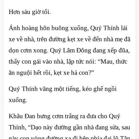
Hơn sáu giờ tối.
Ánh hoàng hôn buông xuống, Quý Thính lái
xe về nhà, trên đường kẹt xe về đến nhà mẹ đã
dọn cơm xong. Quý Lâm Đông đang xếp đũa,
thấy con gái vào nhà, lập tức nói: “Mau, thức
ăn nguội hết rồi, kẹt xe hả con?”
Quý Thính vâng một tiếng, kéo ghế ngồi
xuống.
Khâu Đan bưng cơm trắng ra đưa cho Quý
Thính, “Dạo này đường gần nhà đang sửa, sau
này con vòng đường xa đi bên phía đại lộ Tân