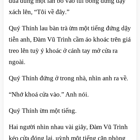
đũa dùng một lần bỏ vào túi bóng đứng dậy
xách lên, “Tôi về đây.”
Quý Thính lau bàn trà ừm một tiếng đứng dậy
tiễn anh, Đàm Vũ Trình cầm áo khoác trên giá
treo lên tuỳ ý khoác ở cánh tay mở cửa ra
ngoài.
Quý Thính đứng ở trong nhà, nhìn anh ra về.
“Nhớ khoá cửa vào.” Anh nói.
Quý Thính ừm một tiếng.
Hai người nhìn nhau vài giây, Đàm Vũ Trình
kéo cửa đóng lại, uỳnh một tiếng căn phòng