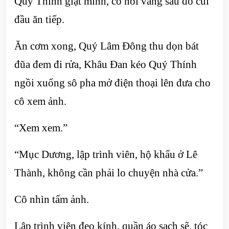
Quý Thính giật mình, cô nói vâng sau đó cúi
đầu ăn tiếp.
Ăn cơm xong, Quý Lâm Đông thu dọn bát
đũa đem đi rửa, Khâu Đan kéo Quý Thính
ngồi xuống sô pha mở điện thoại lên đưa cho
cô xem ảnh.
“Xem xem.”
“Mục Dương, lập trình viên, hộ khẩu ở Lê
Thành, không cần phải lo chuyện nhà cửa.”
Cô nhìn tấm ảnh.
Lập trình viên đeo kính, quần áo sạch sẽ, tóc