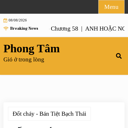
Skip
Menu
to
08/08/2026
content
 NHƯ ANH – Chương 58 |
ANH HOẶC NGƯỜI GI
Breaking News
Phong Tâm
Gió ở trong lòng
Đốt cháy - Bán Tiệt Bạch Thái