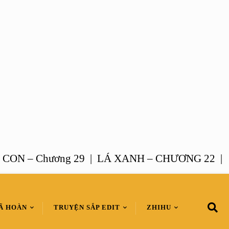
 – Chương 29 |
LÁ XANH – CHƯƠNG 22 |
HÔN
Ã HOÀN
TRUYỆN SẮP EDIT
ZHIHU