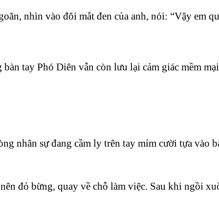
goãn, nhìn vào đôi mắt đen của anh, nói: “Vậy em qua
bàn tay Phó Diên vẫn còn lưu lại cảm giác mềm mại t
hòng nhân sự đang cầm ly trên tay mỉm cười tựa vào
 nên đỏ bừng, quay về chỗ làm việc. Sau khi ngồi xu