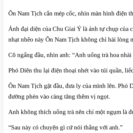
Ôn Nam Tịch cắn mép cốc, nhìn màn hình điện th
Ảnh đại diện của Chu Giai Ý là ảnh tự chụp của cô
nhạt nhẽo này Ôn Nam Tịch không chỉ hài lòng m
Cô ngẩng đầu, nhìn anh: “Anh uống trà hoa nhài
Phó Diên thu lại điện thoại nhét vào túi quần, li
Ôn Nam Tịch gật đầu, đưa ly của mình lên. Phó D
đường phèn vào càng tăng thêm vị ngọt.
Anh không thích uống trà nên chỉ một ngụm là đ
“Sau này có chuyện gì cứ nói thẳng với anh.”