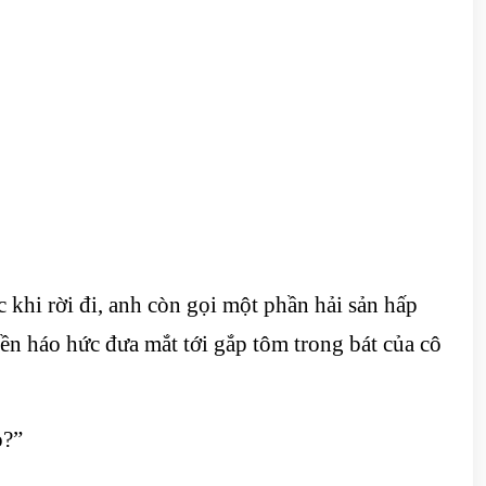
c khi rời đi, anh còn gọi một phần hải sản hấp
n háo hức đưa mắt tới gắp tôm trong bát của cô
o?”