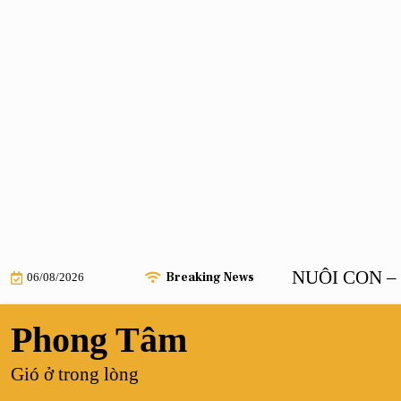
Skip
SAU KHI TỔNG TÀI BÁ ĐẠO NUÔI CON – Chươ
Breaking News
06/08/2026
to
content
Phong Tâm
Gió ở trong lòng