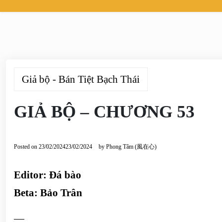
Giả bộ - Bán Tiệt Bạch Thái
GIẢ BỘ – CHƯƠNG 53
Posted on
23/02/2024
23/02/2024
by
Phong Tâm (風在心)
Editor: Đá bào
Beta: Bảo Trân
—