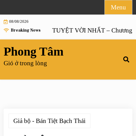
Skip
Menu
to
08/08/2026
content
HÔN NHÂN TUYỆT VỜI NHẤT – Chương 55 |
Breaking News
Phong Tâm
Gió ở trong lòng
Giả bộ - Bán Tiệt Bạch Thái