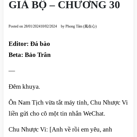
GIẢ BỘ – CHƯƠNG 30
Posted on
28/01/2024
10/02/2024
by
Phong Tâm (風在心)
Editor:
Đá bào
Beta:
Bảo Trân
—
Đêm khuya.
Ôn Nam Tịch vừa tắt máy tính, Chu Nhược Vi
liền gửi cho cô một tin nhắn WeChat.
Chu Nhược Vi: [Anh về rồi em yêu, anh