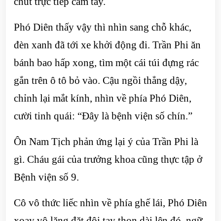
chút trực tiếp cầm tay.
Phó Diên thấy vậy thì nhìn sang chỗ khác,
đèn xanh đã tới xe khởi động đi. Trần Phi ăn
bánh bao hấp xong, tìm một cái túi đựng rác
gắn trên ô tô bỏ vào. Cậu ngồi thẳng dậy,
chỉnh lại mắt kính, nhìn về phía Phó Diên,
cười tinh quái: “Đây là bệnh viện số chín.”
Ôn Nam Tịch phản ứng lại ý của Trần Phi là
gì. Cháu gái của trưởng khoa cũng thực tập ở
Bệnh viện số 9.
Cô vô thức liếc nhìn về phía ghế lái, Phó Diên
xoay vô lăng đặt đôi tay thon dài lên đó, ngữ