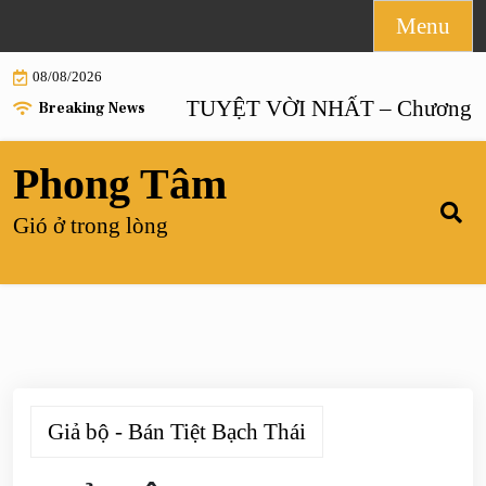
Skip
Menu
to
08/08/2026
content
HÔN NHÂN TUYỆT VỜI NHẤT – Chương 55 |
H
Breaking News
Phong Tâm
Gió ở trong lòng
Giả bộ - Bán Tiệt Bạch Thái