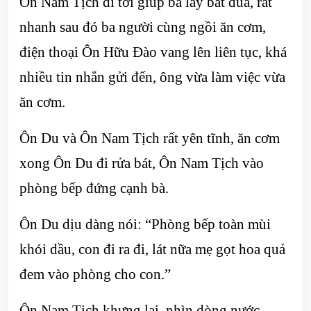
Ôn Nam Tịch đi tới giúp bà lấy bát đũa, rất
nhanh sau đó ba người cùng ngồi ăn cơm,
điện thoại Ôn Hữu Đào vang lên liên tục, khá
nhiều tin nhắn gửi đến, ông vừa làm việc vừa
ăn cơm.
Ôn Du và Ôn Nam Tịch rất yên tĩnh, ăn cơm
xong Ôn Du đi rửa bát, Ôn Nam Tịch vào
phòng bếp đứng cạnh bà.
Ôn Du dịu dàng nói: “Phòng bếp toàn mùi
khói dầu, con đi ra đi, lát nữa mẹ gọt hoa quả
đem vào phòng cho con.”
Ôn Nam Tịch khựng lại, nhìn dòng nước