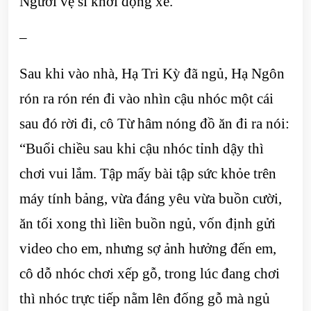
Người vệ sĩ khởi động xe.
–
Sau khi vào nhà, Hạ Tri Kỳ đã ngủ, Hạ Ngôn
rón ra rón rén đi vào nhìn cậu nhóc một cái
sau đó rời đi, cô Từ hâm nóng đồ ăn đi ra nói:
“Buổi chiều sau khi cậu nhóc tỉnh dậy thì
chơi vui lắm. Tập mấy bài tập sức khỏe trên
máy tính bảng, vừa đáng yêu vừa buồn cười,
ăn tối xong thì liền buồn ngủ, vốn định gửi
video cho em, nhưng sợ ảnh hưởng đến em,
cô dỗ nhóc chơi xếp gỗ, trong lúc đang chơi
thì nhóc trực tiếp nằm lên đống gỗ mà ngủ