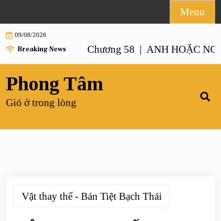
Skip
Menu
to
09/08/2026
content
 NHƯ ANH – Chương 58 |
ANH HOẶC NGƯỜI G
Breaking News
Phong Tâm
Gió ở trong lòng
Vật thay thế - Bán Tiệt Bạch Thái