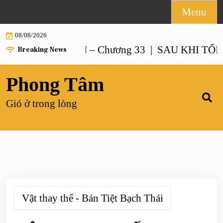
Skip
Menu
to
08/08/2026
content
ẠO NUÔI CON – Chương 33 |
SAU KHI TỔNG TÀ
Breaking News
Phong Tâm
Gió ở trong lòng
Vật thay thế - Bán Tiệt Bạch Thái