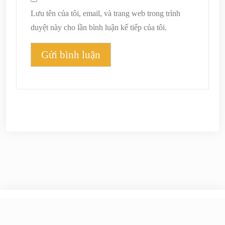
Lưu tên của tôi, email, và trang web trong trình
duyệt này cho lần bình luận kế tiếp của tôi.
© 2026
Phong Tâm
|
Theme Newspaper Eye
by Wp
Theme Space.