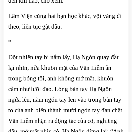
đến khi nào, chờ xem.”
Lâm Viện cùng hai bạn học khác, vội vàng đi
theo, liên tục gật đầu.
*
Đột nhiên tay bị nắm lấy, Hạ Ngôn quay đầu
lại nhìn, nửa khuôn mặt của Văn Liễm ẩn
trong bóng tối, anh không mở mắt, khuôn
cằm như lưỡi đao. Lòng bàn tay Hạ Ngôn
ngửa lên, năm ngón tay len vào trong bàn tay
to của anh biến thành mười ngón tay đan chặt.
Văn Liễm nhận ra động tác của cô, nghiêng
đầu, mở mắt nhìn cô, Hạ Ngôn dừng lại: “Anh