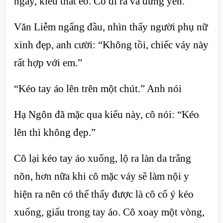
ngày, kiểu thắt eo. Cô đi ra và đứng yên.
Văn Liễm ngẩng đầu, nhìn thấy người phụ nữ
xinh đẹp, anh cười: “Không tồi, chiếc váy này
rất hợp với em.”
“Kéo tay áo lên trên một chút.” Anh nói
Hạ Ngôn đã mặc qua kiểu này, cô nói: “Kéo
lên thì không đẹp.”
Cô lại kéo tay áo xuống, lộ ra làn da trắng
nõn, hơn nữa khi cô mặc váy sẽ làm nội y
hiện ra nên có thể thấy được là cô cố ý kéo
xuống, giấu trong tay áo. Cô xoay một vòng,