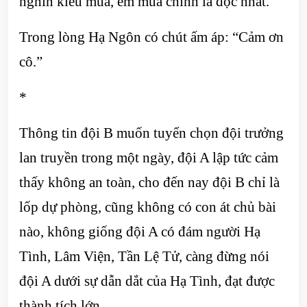
nghìn kiểu múa, em múa chính là độc nhất.”
Trong lòng Hạ Ngôn có chút ấm áp: “Cảm ơn
cô.”
*
Thông tin đội B muốn tuyển chọn đội trưởng
lan truyền trong một ngày, đội A lập tức cảm
thấy không an toàn, cho đến nay đội B chỉ là
lốp dự phòng, cũng không có con át chủ bài
nào, không giống đội A có đám người Hạ
Tình, Lâm Viện, Tần Lệ Tử, càng đừng nói
đội A dưới sự dẫn dắt của Hạ Tình, đạt được
thành tích lớn.