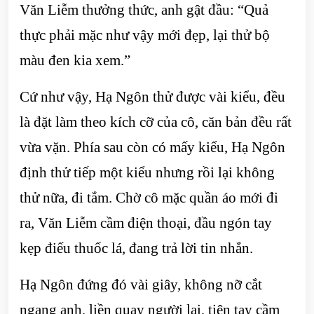
Văn Liễm thưởng thức, anh gật đầu: “Quả
thực phải mặc như vậy mới đẹp, lại thử bộ
màu đen kia xem.”
Cứ như vậy, Hạ Ngôn thử được vài kiểu, đều
là đặt làm theo kích cỡ của cô, căn bản đều rất
vừa vặn. Phía sau còn có mấy kiểu, Hạ Ngôn
định thử tiếp một kiểu nhưng rồi lại không
thử nữa, đi tắm. Chờ cô mặc quần áo mới đi
ra, Văn Liễm cầm điện thoại, đầu ngón tay
kẹp điếu thuốc lá, đang trả lời tin nhắn.
Hạ Ngôn đứng đó vài giây, không nỡ cắt
ngang anh, liền quay người lại, tiện tay cầm