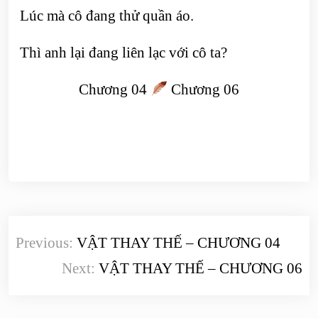
Lúc mà cô đang thử quần áo.
Thì anh lại đang liên lạc với cô ta?
Chương 04
Chương 06
Điều
Previous:
VẬT THAY THẾ – CHƯƠNG 04
hướng
Next:
VẬT THAY THẾ – CHƯƠNG 06
bài
viết