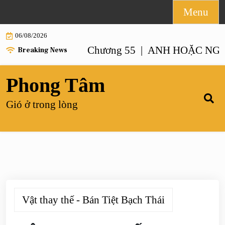
Skip
Menu
to
06/08/2026
content
NHƯ ANH – Chương 55 |
ANH HOẶC NGƯỜI GI
Breaking News
Phong Tâm
Gió ở trong lòng
Vật thay thế - Bán Tiệt Bạch Thái