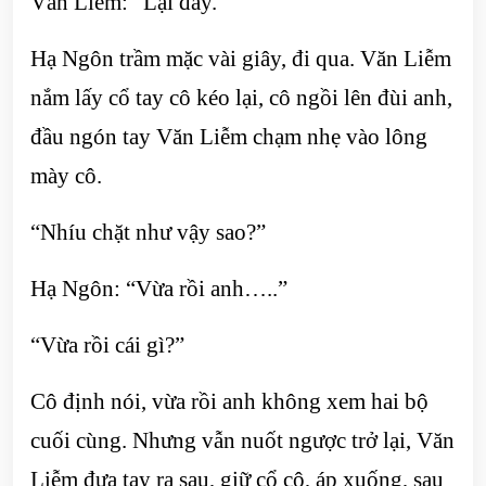
Văn Liễm: “Lại đây.”
Hạ Ngôn trầm mặc vài giây, đi qua. Văn Liễm
nắm lấy cổ tay cô kéo lại, cô ngồi lên đùi anh,
đầu ngón tay Văn Liễm chạm nhẹ vào lông
mày cô.
“Nhíu chặt như vậy sao?”
Hạ Ngôn: “Vừa rồi anh…..”
“Vừa rồi cái gì?”
Cô định nói, vừa rồi anh không xem hai bộ
cuối cùng. Nhưng vẫn nuốt ngược trở lại, Văn
Liễm đưa tay ra sau, giữ cổ cô, áp xuống, sau