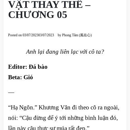
VẬT THAY THẾ –
CHƯƠNG 05
Posted on
03/07/2023
03/07/2023
by
Phong Tâm (風在心)
Anh lại đang liên lạc với cô ta?
Editor:
Đá bào
Beta: Gió
—
“Hạ Ngôn.” Khương Vân đi theo cô ra ngoài,
nói: “Cậu đừng để ý tới những bình luận đó,
lần này cậu thực sự múa rất đẹp.”