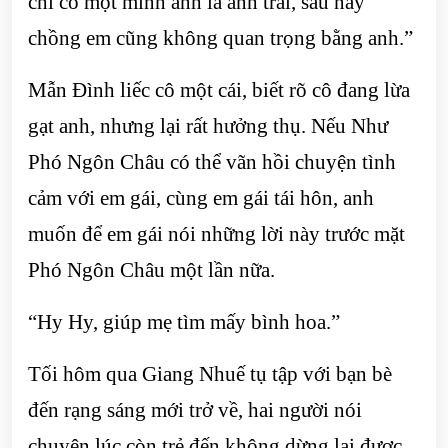
chỉ có một mình anh là anh trai, sau này
chồng em cũng không quan trọng bằng anh.”
Mẫn Đình liếc cô một cái, biết rõ cô đang lừa
gạt anh, nhưng lại rất hưởng thụ. Nếu Như
Phó Ngôn Châu có thể vãn hồi chuyện tình
cảm với em gái, cùng em gái tái hôn, anh
muốn để em gái nói những lời này trước mặt
Phó Ngôn Châu một lần nữa.
“Hy Hy, giúp mẹ tìm mấy bình hoa.”
Tối hôm qua Giang Nhuế tụ tập với bạn bè
đến rạng sáng mới trở về, hai người nói
chuyện lúc còn trẻ đến không dừng lại được,