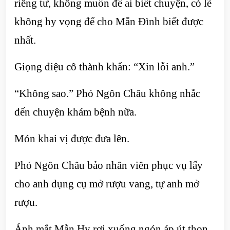
riêng tư, không muốn để ai biết chuyện, có lẽ
không hy vọng để cho Mẫn Đình biết được
nhất.
Giọng điệu cô thành khẩn: “Xin lỗi anh.”
“Không sao.” Phó Ngôn Châu không nhắc
đến chuyện khám bệnh nữa.
Món khai vị được đưa lên.
Phó Ngôn Châu bảo nhân viên phục vụ lấy
cho anh dụng cụ mở rượu vang, tự anh mở
rượu.
Ánh mắt Mẫn Hy rơi xuống ngón áp út thon