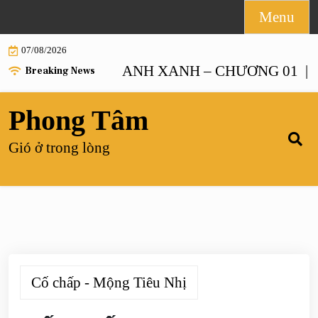
Skip
Menu
to
07/08/2026
content
 TƯỞNG CHANH XANH – CHƯƠNG 01 |
MỘNG
Breaking News
Phong Tâm
Gió ở trong lòng
Cố chấp - Mộng Tiêu Nhị