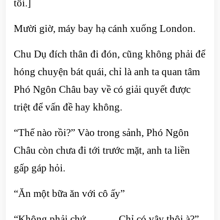
tôi.]
Mười giờ, máy bay hạ cánh xuống London.
Chu Dụ đích thân đi đón, cũng không phải để
hóng chuyện bát quái, chỉ là anh ta quan tâm
Phó Ngôn Châu bay về có giải quyết được
triệt để vấn đề hay không.
“Thế nào rồi?” Vào trong sảnh, Phó Ngôn
Châu còn chưa đi tới trước mặt, anh ta liền
gấp gáp hỏi.
“Ăn một bữa ăn với cô ấy”
“Không phải chứ……… Chỉ có vậy thôi à?”