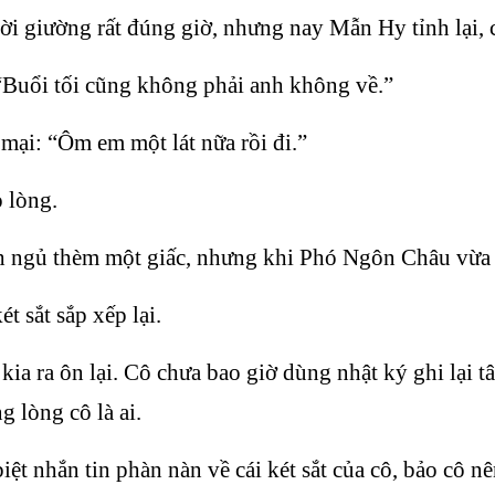
ời giường rất đúng giờ, nhưng nay Mẫn Hy tỉnh lại
 “Buổi tối cũng không phải anh không về.”
ại: “Ôm em một lát nữa rồi đi.”
o lòng.
 ngủ thèm một giấc, nhưng khi Phó Ngôn Châu vừa r
t sắt sắp xếp lại.
ũ kia ra ôn lại. Cô chưa bao giờ dùng nhật ký ghi lại
g lòng cô là ai.
ệt nhắn tin phàn nàn về cái két sắt của cô, bảo cô nê