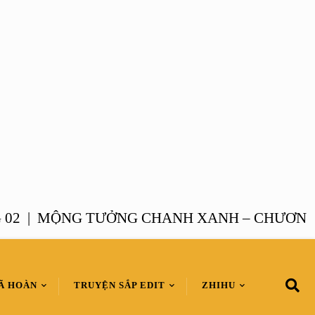
 |
MỘNG TƯỞNG CHANH XANH – CHƯƠNG 01
Ã HOÀN
TRUYỆN SẮP EDIT
ZHIHU