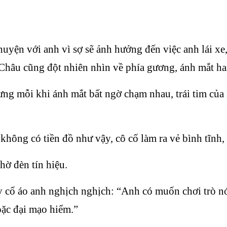
uyện với anh vì sợ sẽ ảnh hưởng đến việc anh lái xe
Châu cũng đột nhiên nhìn về phía gương, ánh mắt ha
ưng mỗi khi ánh mắt bất ngờ chạm nhau, trái tim c
không có tiền đồ như vậy, cô cố làm ra vẻ bình tĩnh
chờ đèn tín hiệu.
y cổ áo anh nghịch nghịch: “Anh có muốn chơi trò n
hoặc đại mạo hiểm.”