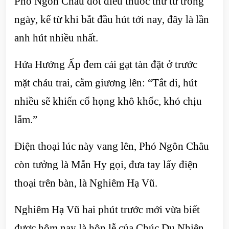
Phó Ngôn Châu đốt điếu thuốc thứ tư trong
ngày, kể từ khi bắt đầu hút tới nay, đây là lần
anh hút nhiều nhất.
Hứa Hướng Ấp đem cái gạt tàn đặt ở trước
mặt cháu trai, cằm giương lên: “Tắt đi, hút
nhiều sẽ khiến cổ họng khô khốc, khó chịu
lắm.”
Điện thoại lúc này vang lên, Phó Ngôn Châu
còn tưởng là Mẫn Hy gọi, đưa tay lấy điện
thoại trên bàn, là Nghiêm Hạ Vũ.
Nghiêm Hạ Vũ hai phút trước mới vừa biết
được hôm nay là hôn lễ của Chúc Du Nhiên,