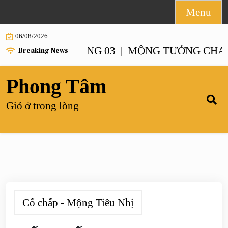
Skip
Menu
to
06/08/2026
content
NH – CHƯƠNG 03 |
MỘNG TƯỞNG CHANH XA
Breaking News
Phong Tâm
Gió ở trong lòng
Cố chấp - Mộng Tiêu Nhị