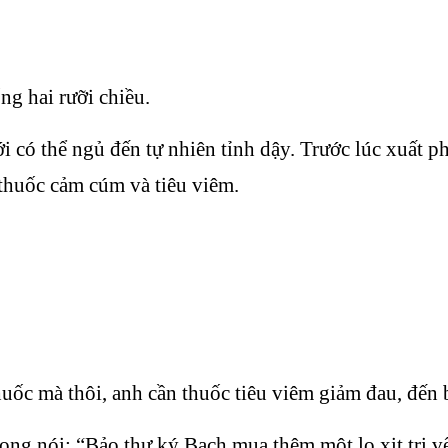
g hai rưỡi chiều.
có thể ngủ đến tự nhiên tỉnh dậy. Trước lúc xuất phá
thuốc cảm cúm và tiêu viêm.
ốc mà thôi, anh cần thuốc tiêu viêm giảm đau, đến 
ọng nói: “Bảo thư ký Bạch mua thêm một lọ xịt trị v