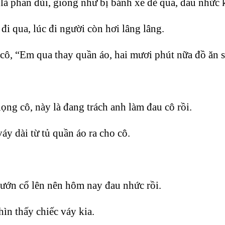
t là phần đùi, giống như bị bánh xe đè qua, đau nhức 
đi qua, lúc đi người còn hơi lâng lâng.
, “Em qua thay quần áo, hai mươi phút nữa đồ ăn s
ng cô, này là đang trách anh làm đau cô rồi.
áy dài từ tủ quần áo ra cho cô.
ướn cổ lên nên hôm nay đau nhức rồi.
ìn thấy chiếc váy kia.