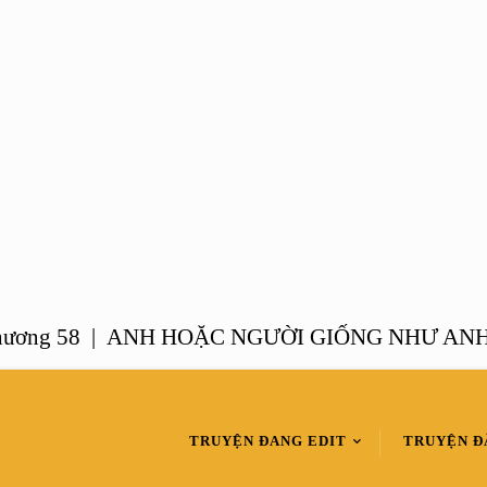
 58 |
ANH HOẶC NGƯỜI GIỐNG NHƯ ANH – Ch
TRUYỆN ĐANG EDIT
TRUYỆN Đ