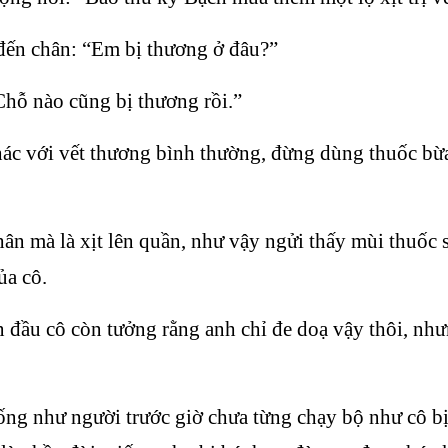
đến chân: “Em bị thương ở đâu?”
Chỗ nào cũng bị thương rồi.”
ác với vết thương bình thường, đừng dùng thuốc bừa
hân mà là xịt lên quần, như vậy ngửi thấy mùi thuốc 
ủa cô.
 đầu cô còn tưởng rằng anh chỉ đe doạ vậy thôi, như
giống như người trước giờ chưa từng chạy bộ như cô b