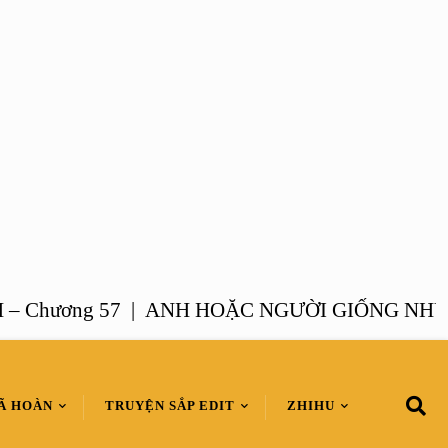
ương 57 |
ANH HOẶC NGƯỜI GIỐNG NHƯ ANH 
Ã HOÀN
TRUYỆN SẮP EDIT
ZHIHU