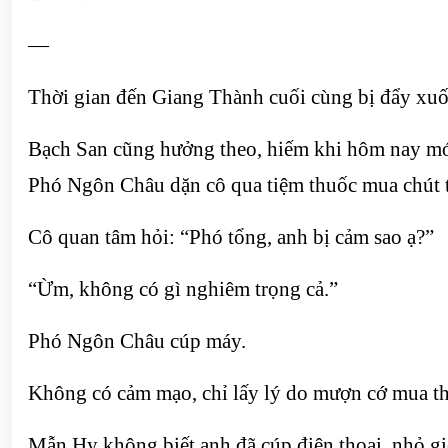
—
Thời gian đến Giang Thành cuối cùng bị đẩy xuốn
Bạch San cũng hưởng theo, hiếm khi hôm nay mới 
Phó Ngôn Châu dặn cô qua tiệm thuốc mua chút 
Cô quan tâm hỏi: “Phó tổng, anh bị cảm sao ạ?”
“Ừm, không có gì nghiêm trọng cả.”
Phó Ngôn Châu cúp máy.
Không có cảm mạo, chỉ lấy lý do mượn cớ mua thu
Mẫn Hy không biết anh đã cúp điện thoại, nhỏ gi