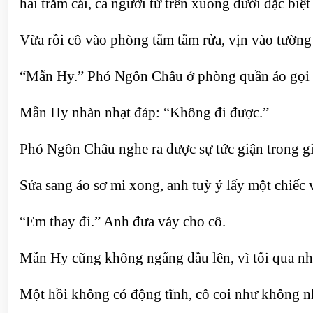
hai trăm cái, cả người từ trên xuống dưới đặc biệ
Vừa rồi cô vào phòng tắm tắm rửa, vịn vào tường 
“Mẫn Hy.” Phó Ngôn Châu ở phòng quần áo gọi cô
Mẫn Hy nhàn nhạt đáp: “Không đi được.”
Phó Ngôn Châu nghe ra được sự tức giận trong giọ
Sửa sang áo sơ mi xong, anh tuỳ ý lấy một chiếc v
“Em thay đi.” Anh đưa váy cho cô.
Mẫn Hy cũng không ngẩng đầu lên, vì tối qua nh
Một hồi không có động tĩnh, cô coi như không nh