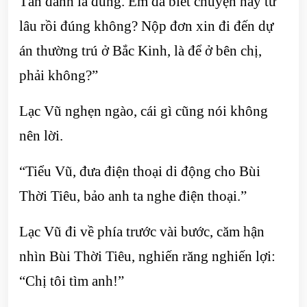
Tân đánh là đúng. Em đã biết chuyện này từ
lâu rồi đúng không? Nộp đơn xin đi đến dự
án thường trú ở Bắc Kinh, là để ở bên chị,
phải không?”
Lạc Vũ nghẹn ngào, cái gì cũng nói không
nên lời.
“Tiểu Vũ, đưa điện thoại di động cho Bùi
Thời Tiêu, bảo anh ta nghe điện thoại.”
Lạc Vũ đi về phía trước vài bước, căm hận
nhìn Bùi Thời Tiêu, nghiến răng nghiến lợi:
“Chị tôi tìm anh!”