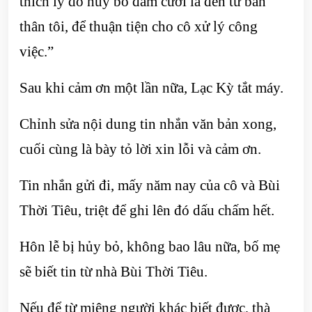
thích lý do hủy bỏ đám cưới là đến từ bản
thân tôi, để thuận tiện cho cô xử lý công
việc.”
Sau khi cảm ơn một lần nữa, Lạc Kỳ tắt máy.
Chỉnh sửa nội dung tin nhắn văn bản xong,
cuối cùng là bày tỏ lời xin lỗi và cảm ơn.
Tin nhắn gửi đi, mấy năm nay của cô và Bùi
Thời Tiêu, triệt để ghi lên đó dấu chấm hết.
Hôn lễ bị hủy bỏ, không bao lâu nữa, bố mẹ
sẽ biết tin từ nhà Bùi Thời Tiêu.
Nếu để từ miệng người khác biết được, thà