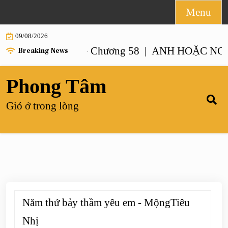
Skip
Menu
to
09/08/2026
content
NHƯ ANH – Chương 58 |
ANH HOẶC NGƯỜI GI
Breaking News
Phong Tâm
Gió ở trong lòng
Năm thứ bảy thầm yêu em - MộngTiêu
Nhị