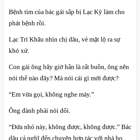
Bệnh tim của bác gái sắp bị Lạc Kỳ làm cho
phát bệnh rồi.
Lạc Trí Khâu nhìn chị dâu, vẻ mặt lộ ra sự
khó xử.
Con gái ông bây giờ hẳn là rất buồn, ông nên
nói thế nào đây? Mà nói cái gì mới được?
“Em vừa gọi, không nghe máy.”
Ông đành phải nói dối.
“Đứa nhỏ này, không được, không được.” Bác
dâu cả nghĩ đến chuyện hợp tác với nhà họ