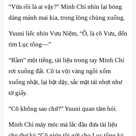
“Vừa rồi là ai vậy?” Minh Chỉ nhìn lại bóng
dáng mảnh mai kia, trong lòng chùng xuống.
Yuuni liếc nhìn Vưu Niệm, “Ồ, là cô Vưu, đến
tìm Lục tổng—”
“Rầm” một tiếng, tài liệu trong tay Minh Chỉ
rơi xuống đất. Cô ta vội vàng ngồi xổm
xuống nhặt, lại bật dậy, sắc mặt tái nhợt như
tờ giấy.
“Cô không sao chứ?” Yuuni quan tâm hỏi.
Minh Chỉ máy móc mà lắc đầu đưa tài liệu
cho thư ký “Cô giúp tôi gửi cho Lục tổng ký,