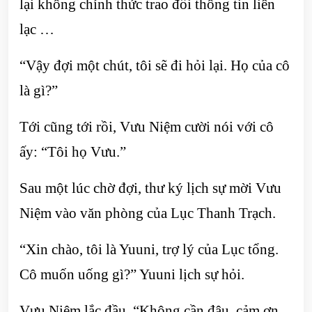
lại không chính thức trao đổi thông tin liên
lạc …
“Vậy đợi một chút, tôi sẽ đi hỏi lại. Họ của cô
là gì?”
Tới cũng tới rồi, Vưu Niệm cười nói với cô
ấy: “Tôi họ Vưu.”
Sau một lúc chờ đợi, thư ký lịch sự mời Vưu
Niệm vào văn phòng của Lục Thanh Trạch.
“Xin chào, tôi là Yuuni, trợ lý của Lục tổng.
Cô muốn uống gì?” Yuuni lịch sự hỏi.
Vưu Niệm lắc đầu, “Không cần đâu, cảm ơn