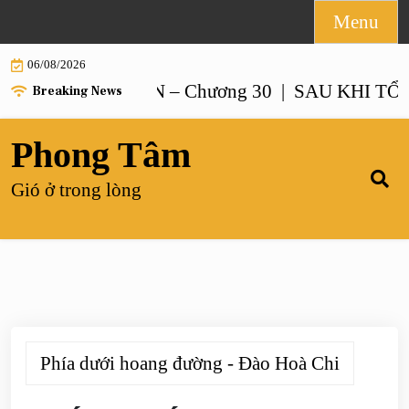
Skip
Menu
to
06/08/2026
content
ẠO NUÔI CON – Chương 30 |
SAU KHI TỔNG TÀ
Breaking News
Phong Tâm
Gió ở trong lòng
Phía dưới hoang đường - Đào Hoà Chi