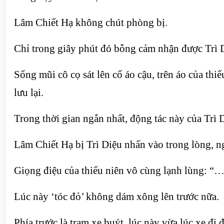
Lâm Chiết Hạ không chút phòng bị.
Chỉ trong giây phút đó bỗng cảm nhận được Trì Di
Sống mũi cô cọ sát lên cổ áo cậu, trên áo của th
lưu lại.
Trong thời gian ngắn nhất, động tác này của Trì D
Lâm Chiết Hạ bị Trì Diệu nhấn vào trong lòng, ng
Giọng điệu của thiếu niên vô cùng lạnh lùng: “
Lúc này ‘tóc đỏ’ không dám xông lên trước nữa.
Phía trước là trạm xe buýt, lúc này vừa lúc xe đi 