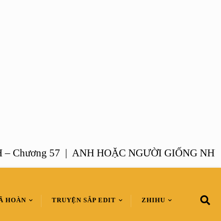
ương 57 |
ANH HOẶC NGƯỜI GIỐNG NHƯ ANH 
Ã HOÀN
TRUYỆN SẮP EDIT
ZHIHU