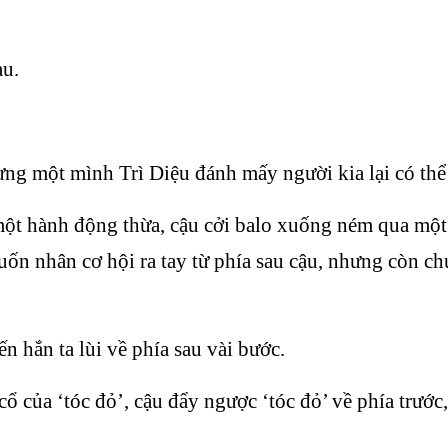
au.
ng một mình Trì Diệu đánh mấy người kia lại có thể
ột hành động thừa, cậu cởi balo xuống ném qua một b
uốn nhân cơ hội ra tay từ phía sau cậu, nhưng còn ch
ến hắn ta lùi về phía sau vài bước.
cổ của ‘tóc đỏ’, cậu đẩy ngược ‘tóc đỏ’ về phía trướ