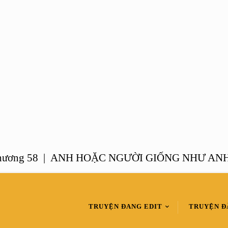
 58 |
ANH HOẶC NGƯỜI GIỐNG NHƯ ANH – Ch
TRUYỆN ĐANG EDIT
TRUYỆN Đ