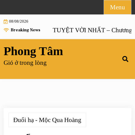
Skip
Menu
to
08/08/2026
content
HÔN NHÂN TUYỆT VỜI NHẤT – Chương 55 |
Breaking News
Phong Tâm
Gió ở trong lòng
Đuổi hạ - Mộc Qua Hoàng