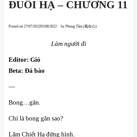
ĐUỔI HẠ – CHƯƠNG 11
Posted on
27/07/2022
05/08/2022
by
Phong Tâm (風在心)
Làm người đi
Editor:
Gió
Beta:
Đá bào
—
Bong…gân.
Chỉ là bong gân sao?
Lâm Chiết Hạ đứng hình.