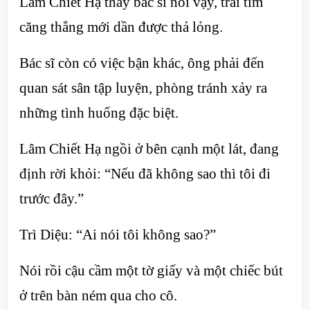
Lâm Chiết Hạ thấy bác sĩ nói vậy, trái tim
căng thẳng mới dần được thả lỏng.
Bác sĩ còn có việc bận khác, ông phải đến
quan sát sân tập luyện, phòng tránh xảy ra
những tình huống đặc biệt.
Lâm Chiết Hạ ngồi ở bên cạnh một lát, đang
định rời khỏi: “Nếu đã không sao thì tôi đi
trước đây.”
Trì Diệu: “Ai nói tôi không sao?”
Nói rồi cậu cầm một tờ giấy và một chiếc bút
ở trên bàn ném qua cho cô.