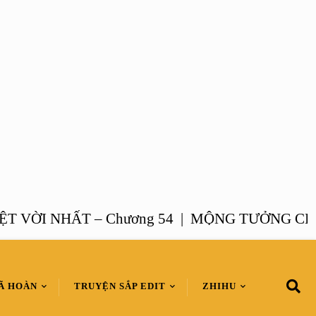
I NHẤT – Chương 54 |
MỘNG TƯỞNG CHANH 
Ã HOÀN
TRUYỆN SẮP EDIT
ZHIHU