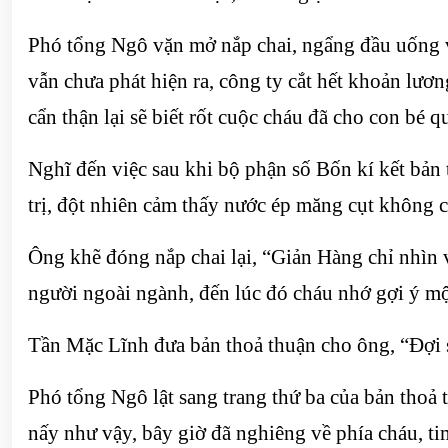
Phó tổng Ngô vặn mở nắp chai, ngẩng đầu uống 
vẫn chưa phát hiện ra, công ty cắt hết khoản lư
cẩn thận lại sẽ biết rốt cuộc cháu đã cho con bé 
Nghĩ đến việc sau khi bộ phận số Bốn kí kết bản
trị, đột nhiên cảm thấy nước ép măng cụt không 
Ông khẽ đóng nắp chai lại, “Giản Hàng chỉ nhìn 
người ngoài ngành, đến lúc đó cháu nhớ gợi ý mộ
Tần Mặc Lĩnh đưa bản thoả thuận cho ông, “Đợi s
Phó tổng Ngô lật sang trang thứ ba của bản thoả t
nấy như vậy, bây giờ đã nghiêng về phía cháu, t