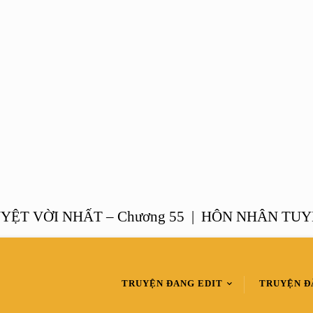
VỜI NHẤT – Chương 55 |
HÔN NHÂN TUYỆT VỜ
TRUYỆN ĐANG EDIT
TRUYỆN Đ