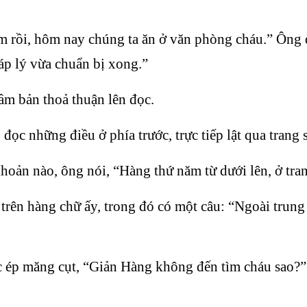
ơm rồi, hôm nay chúng ta ăn ở văn phòng cháu.” Ông
p lý vừa chuẩn bị xong.”
ầm bản thoả thuận lên đọc.
c những điều ở phía trước, trực tiếp lật qua trang 
oản nào, ông nói, “Hàng thứ năm từ dưới lên, ở tran
n hàng chữ ấy, trong đó có một câu: “Ngoài trung t
c ép măng cụt, “Giản Hàng không đến tìm cháu sao?”