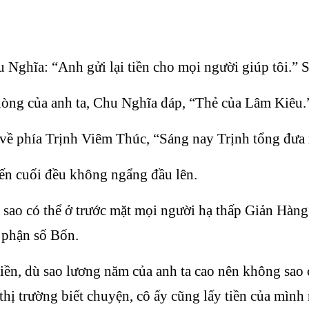
u Nghĩa: “Anh gửi lại tiền cho mọi người giúp tôi.” S
òng của anh ta, Chu Nghĩa đáp, “Thẻ của Lâm Kiêu.
về phía Trịnh Viêm Thúc, “Sáng nay Trịnh tổng đưa 
đến cuối đều không ngẩng đầu lên.
n, sao có thể ở trước mặt mọi người hạ thấp Giản Hà
 phận số Bốn.
ền, dù sao lương năm của anh ta cao nên không sao
 thị trường biết chuyện, cô ấy cũng lấy tiền của mìn