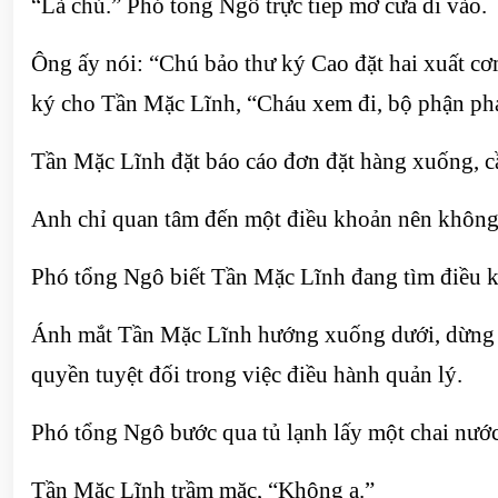
“Là chú.” Phó tổng Ngô trực tiếp mở cửa đi vào.
Ông ấy nói: “Chú bảo thư ký Cao đặt hai xuất c
ký cho Tần Mặc Lĩnh, “Cháu xem đi, bộ phận phá
Tần Mặc Lĩnh đặt báo cáo đơn đặt hàng xuống, c
Anh chỉ quan tâm đến một điều khoản nên không đọ
Phó tổng Ngô biết Tần Mặc Lĩnh đang tìm điều kh
Ánh mắt Tần Mặc Lĩnh hướng xuống dưới, dừng trê
quyền tuyệt đối trong việc điều hành quản lý.
Phó tổng Ngô bước qua tủ lạnh lấy một chai nướ
Tần Mặc Lĩnh trầm mặc, “Không ạ.”