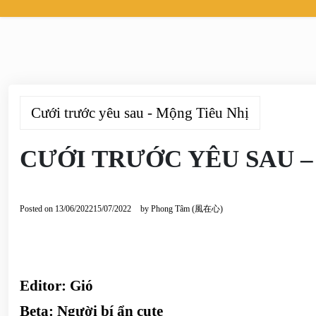
Cưới trước yêu sau - Mộng Tiêu Nhị
CƯỚI TRƯỚC YÊU SAU –
Posted on
13/06/2022
15/07/2022
by
Phong Tâm (風在心)
Editor: Gió
Beta: Người bí ẩn cute