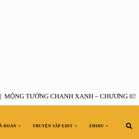
ỘNG TƯỞNG CHANH XANH – CHƯƠNG 03 |
M
Ã HOÀN
TRUYỆN SẮP EDIT
ZHIHU