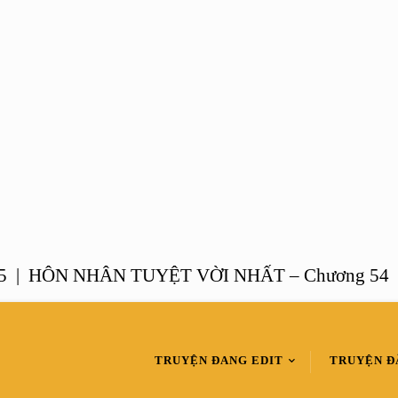
HÔN NHÂN TUYỆT VỜI NHẤT – Chương 54 |
M
TRUYỆN ĐANG EDIT
TRUYỆN Đ