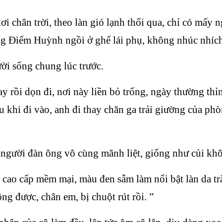
i chân trời, theo làn gió lạnh thổi qua, chỉ có mấy
ang Điểm Huỳnh ngồi ở ghế lái phụ, không nhúc nhích
ười sống chung lúc trước.
 rồi dọn đi, nơi này liền bỏ trống, ngày thường thỉ
u khi đi vào, anh đi thay chăn ga trải giường của p
 người đàn ông vô cùng mãnh liệt, giống như củi khô b
ao cấp mềm mại, màu đen sẫm làm nổi bật làn da trắ
ng được, chân em, bị chuột rút rồi. ”