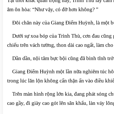
Tại thời khắc quan trọng này, Trình Thù lấy cảm 
âm ôn hòa: “Như vậy, có đỡ hơn không? ”
Đôi chân này của Giang Điểm Huỳnh, là một bước
Dưới sự xoa bóp của Trình Thù, cơn đau cũng gi
chiếu trên vách tường, thon dài cao ngất, làm cho
Dần dần, nội tâm bực bội cũng đã bình tĩnh trở 
Giang Điểm Huỳnh một lần nữa nghiêm túc hôn m
trong lúc lăn lộn không cẩn thận ấn vào điều khi
Trên màn hình rộng lớn kia, đang phát sóng chư
cao gầy, đi giày cao gót lên sân khấu, làn váy lôn