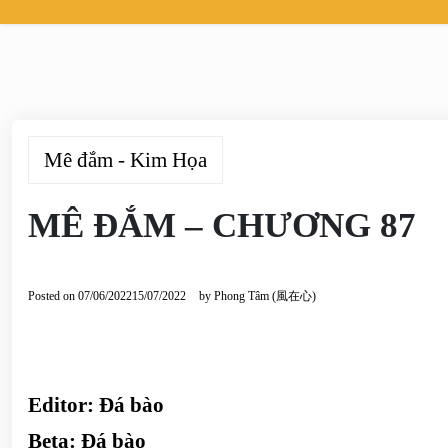
Mê đắm - Kim Họa
MÊ ĐẮM – CHƯƠNG 87
Posted on
07/06/2022
15/07/2022
by
Phong Tâm (風在心)
Editor:
Đá bào
Beta:
Đá bào