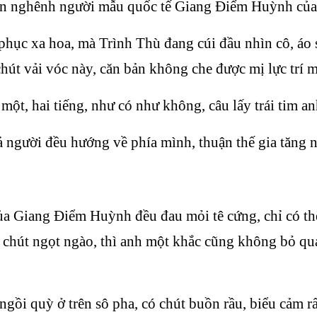
an nghênh người mẫu quốc tế Giang Điểm Huỳnh củ
c xa hoa, mà Trình Thù đang cúi đầu nhìn cô, áo s
 chút vải vóc này, căn bản không che được mị lực trí 
 hai tiếng, như có như không, câu lấy trái tim an
gười đều hướng về phía mình, thuận thế gia tăng n
ủa Giang Điểm Huỳnh đều đau mỏi tê cứng, chỉ có th
ột chút ngọt ngào, thì anh một khắc cũng không bỏ q
ồi quỳ ở trên sô pha, có chút buồn rầu, biểu cảm r