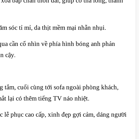
 xoa bắp chân thon dài, giúp cô thả lỏng, thanh
m sóc tỉ mỉ, da thịt mềm mại nhẵn nhụi.
qua cần cổ nhìn về phía hình bóng anh phản
n cậy.
tắm, cuối cùng tới sofa ngoài phòng khách,
ắt lại có thêm tiếng TV náo nhiệt.
lễ phục cao cấp, xinh đẹp gợi cảm, dáng người