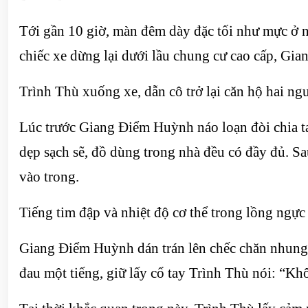
Tới gần 10 giờ, màn đêm dày đặc tối như mực ở nơ
chiếc xe dừng lại dưới lầu chung cư cao cấp, Gi
Trình Thù xuống xe, dẫn cô trở lại căn hộ hai ng
Lúc trước Giang Điểm Huỳnh náo loạn đòi chia tay
dẹp sạch sẽ, đồ dùng trong nhà đều có đầy đủ. Sa
vào trong.
Tiếng tim đập và nhiệt độ cơ thể trong lồng ngực
Giang Điểm Huỳnh dán trán lên chếc chăn nhung c
đau một tiếng, giữ lấy cổ tay Trình Thù nói: “Khô