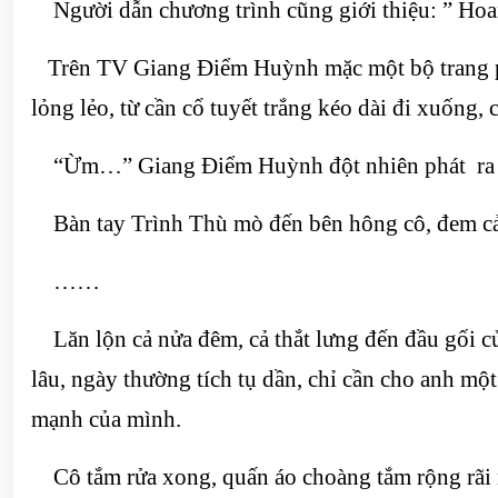
Người dẫn chương trình cũng giới thiệu: ” Ho
Trên TV Giang Điểm Huỳnh mặc một bộ trang phụ
lỏng lẻo, từ cần cổ tuyết trắng kéo dài đi xuống,
“Ừm…” Giang Điểm Huỳnh đột nhiên phát ra một,
Bàn tay Trình Thù mò đến bên hông cô, đem cả n
……
Lăn lộn cả nửa đêm, cả thắt lưng đến đầu gối c
lâu, ngày thường tích tụ dần, chỉ cần cho anh m
mạnh của mình.
Cô tắm rửa xong, quấn áo choàng tắm rộng rãi ng