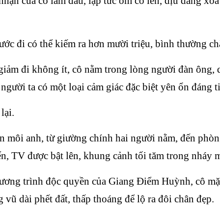
nhận của cô làm đầu, lập tức ôm cô lên, dịu dàng xoa
 đi có thể kiếm ra hơn mười triệu, bình thường chă
ảm đi không ít, cô nằm trong lòng người đàn ông, 
 người ta có một loại cảm giác đặc biệt yên ổn đáng ti
lại.
ôi anh, từ giường chính hai người nằm, đến phòng 
ển, TV được bật lên, khung cảnh tối tăm trong nháy m
ơng trình độc quyền của Giang Điểm Huỳnh, cô mặc 
g vũ dài phết đất, thấp thoáng để lộ ra đôi chân đẹp.