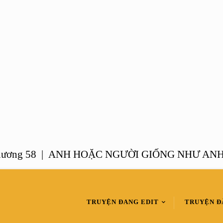
g 58 |
ANH HOẶC NGƯỜI GIỐNG NHƯ ANH – C
TRUYỆN ĐANG EDIT
TRUYỆN Đ