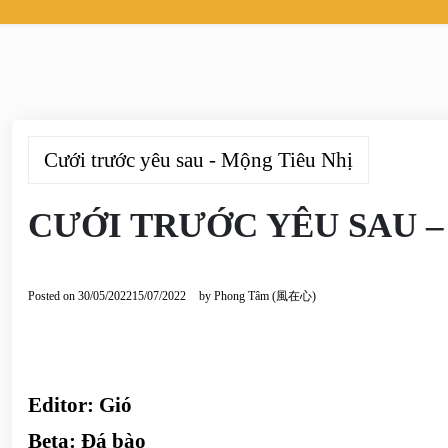
Cưới trước yêu sau - Mộng Tiêu Nhị
CƯỚI TRƯỚC YÊU SAU –
Posted on
30/05/2022
15/07/2022
by
Phong Tâm (風在心)
Editor: Gió
Beta: Đá bào