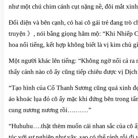
như một chú chim cánh cụt nặng nề, đôi mắt xinh
Đối diện và bên cạnh, có hai cô gái trẻ đang tr
truyện 》, nói bằng giọng hâm mộ: “Khi Nhiếp C
hoa nổi tiếng, kết hợp không biết là vị kim chủ 
Một người khác lên tiếng: “Không ngờ nổi cả ra
thấy cảnh nào cô ấy cũng tiếp chiêu được vị Dịch
“Tạo hình của Cố Thanh Sương cũng quá xinh đẹp
áo khoác lụa đỏ cô ấy mặc khi đứng bên trong tấm
cung nương nương rồi….……”
“Huhuhu….thật thèm muốn cái nhan sắc của cô ấy
túc với sự nghiệp như vậy, sao có thể rảnh rỗi đ