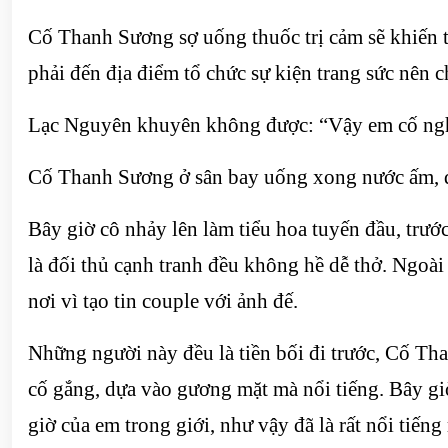
Cố Thanh Sương sợ uống thuốc trị cảm sẽ khiến ti
phải đến địa điểm tổ chức sự kiện trang sức nên c
Lạc Nguyên khuyên không được: “Vậy em cố ngh
Cố Thanh Sương ở sân bay uống xong nước ấm, đún
Bây giờ cô nhảy lên làm tiểu hoa tuyến đầu, trướ
là đối thủ cạnh tranh đều không hề dễ thở. Ngoà
nơi vì tạo tin couple với ảnh đế.
Những người này đều là tiền bối đi trước, Cố Th
cố gắng, dựa vào gương mặt mà nổi tiếng. Bây gi
giờ của em trong giới, như vậy đã là rất nổi tiếng 