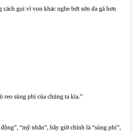
g cách gọi ví von khác nghe bớt sởn da gà hơn
ò reo sủng phi của chúng ta kìa.”
động”, “mỹ nhân”, bây giờ chính là “sủng phi”,