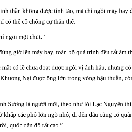
nh thần không được tỉnh táo, mà chỉ ngồi máy bay đư
hỉ có thể cố chống cự thân thể.
ỉ ngơi một chút.”
g giờ lên máy bay, toàn bộ quá trình đều rất âm th
c mắt có lẽ chưa đoạt được ngôi vị ảnh hậu, nhưng có
i Khương Nại được ông lớn trong vòng hậu thuẫn, còn 
anh Sương là người mới, theo như lời Lạc Nguyên thì
ờ khắp các phố lớn ngõ nhỏ, đi đến đâu cũng có quản
rồi, quốc dân độ rất cao.”