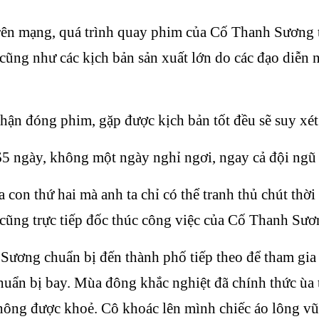
ên mạng, quá trình quay phim của Cố Thanh Sương t
cũng như các kịch bản sản xuất lớn do các đạo diễn nổ
ận đóng phim, gặp được kịch bản tốt đều sẽ suy xét
 365 ngày, không một ngày nghỉ ngơi, ngay cả đội ngũ
n thứ hai mà anh ta chỉ có thể tranh thủ chút thời g
ì cũng trực tiếp đốc thúc công việc của Cố Thanh Sươ
ương chuẩn bị đến thành phố tiếp theo để tham gia 
uẩn bị bay. Mùa đông khắc nghiệt đã chính thức ùa t
hông được khoẻ. Cô khoác lên mình chiếc áo lông vũ 