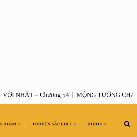
NHẤT – Chương 54 |
MỘNG TƯỞNG CHANH X
Ã HOÀN
TRUYỆN SẮP EDIT
ZHIHU