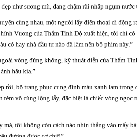
 đẹp như sương mù, đang chậm rãi nhấp ngụm nước tro
ò chuyện cùng nhau, một người lấy điện thoại di độn
hính Vương của Thẩm Tinh Độ xuất hiện, tôi chỉ có
giàu có hay nhà đầu tư nào đã làm nên bộ phim này.”
 ngoài vòng đúng không, kỹ thuật diễn của Thẩm Tin
 ảnh hậu kia.”
 rồi, bộ trang phục cung đình màu xanh lam trong c
 rèm vô cùng lộng lẫy, đặc biệt là chiếc vòng ngọc 
 mà, tôi không còn cách nào nhìn thẳng vào mấy bà
i yêu đương được cơ chứ!”