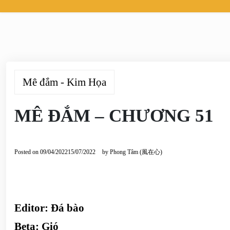
Mê đắm - Kim Họa
MÊ ĐẮM – CHƯƠNG 51
Posted on
09/04/2022
15/07/2022
by
Phong Tâm (風在心)
Editor: Đá bào
Beta:
Gió