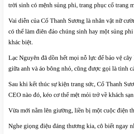
trời sinh có mệnh sủng phi, trang phục cổ trang 
Vai diễn của Cố Thanh Sương là nhân vật nữ cườn
có thể làm điên đảo chúng sinh hay một sủng ph
khác biệt.
Lạc Nguyên đã dồn hết mọi nỗ lực để bảo vệ cây h
giữa anh và áo bông nhỏ, cũng được gọi là tình c
Sau khi kết thúc sự kiện trang sức, Cố Thanh Sươn
CEO nào đó, kéo cơ thể mệt mỏi trở về khách sạn
Vừa mới nằm lên giường, liền bị một cuộc điện t
Nghe giọng điệu đáng thương kia, cô biết ngay n