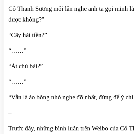
Cố Thanh Sương mỗi lần nghe anh ta gọi mình là 
được không?”
“Cây hái tiền?”
“……”
“Át chủ bài?”
“……”
“Vẫn là áo bông nhỏ nghe đỡ nhất, đừng để ý chi 
–
Trước đây, những bình luận trên Weibo của Cố Th