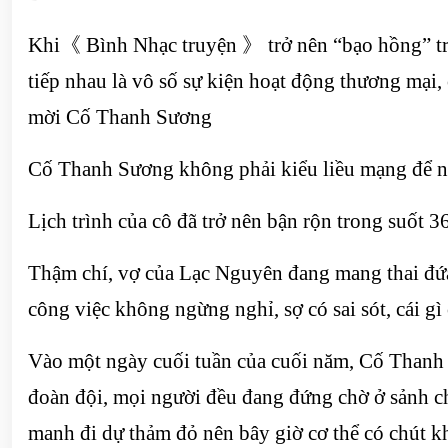
Khi《 Bình Nhạc truyện 》 trở nên “bạo hồng” tr
tiếp nhau là vô số sự kiện hoạt động thương mại, 
mời Cố Thanh Sương
Cố Thanh Sương không phải kiểu liều mạng để nh
Lịch trình của cô đã trở nên bận rộn trong suốt
Thậm chí, vợ của Lạc Nguyên đang mang thai đứa co
công việc không ngừng nghỉ, sợ có sai sót, cái g
Vào một ngày cuối tuần của cuối năm, Cố Thanh S
đoàn đội, mọi người đều đang đứng chờ ở sảnh ch
manh đi dự thảm đỏ nên bây giờ cơ thể có chút k