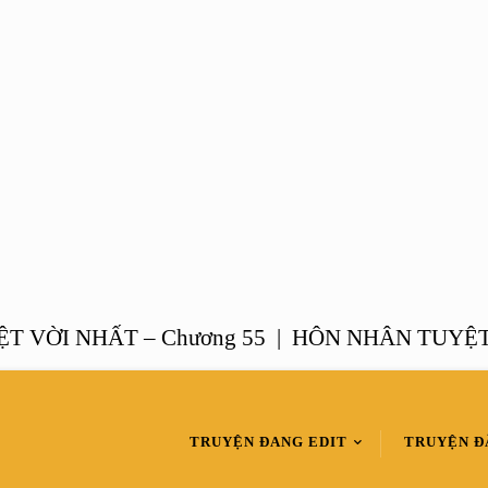
I NHẤT – Chương 55 |
HÔN NHÂN TUYỆT VỜI 
TRUYỆN ĐANG EDIT
TRUYỆN Đ