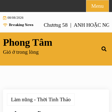
Skip
Menu
to
08/08/2026
content
NHƯ ANH – Chương 58 |
ANH HOẶC NGƯỜI GI
Breaking News
Phong Tâm
Gió ở trong lòng
Làm nũng - Thời Tinh Thảo