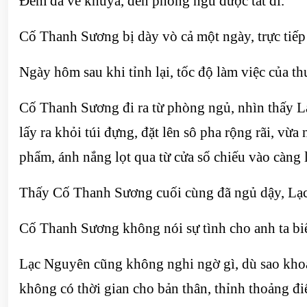
Đêm đã về khuya, đèn phòng ngủ được tắt đi.
Cố Thanh Sương bị dày vò cả một ngày, trực tiế
Ngày hôm sau khi tỉnh lại, tốc độ làm việc của t
Cố Thanh Sương đi ra từ phòng ngủ, nhìn thấy L
lấy ra khỏi túi đựng, đặt lên sô pha rộng rãi, vừa
phẩm, ánh nắng lọt qua từ cửa sổ chiếu vào càng l
Thấy Cố Thanh Sương cuối cùng đã ngủ dậy, Lạc 
Cố Thanh Sương không nói sự tình cho anh ta biế
Lạc Nguyên cũng không nghi ngờ gì, dù sao khoả
không có thời gian cho bản thân, thỉnh thoảng đi