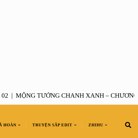
|
MỘNG TƯỞNG CHANH XANH – CHƯƠNG 01 
Ã HOÀN
TRUYỆN SẮP EDIT
ZHIHU