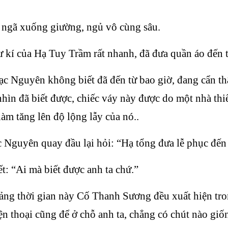
p ngã xuống giường, ngủ vô cùng sâu.
hư kí của Hạ Tuy Trầm rất nhanh, đã đưa quần áo đến 
ạc Nguyên không biết đã đến từ bao giờ, đang cẩn t
 nhìn đã biết được, chiếc váy này được do một nhà thiế
àm tăng lên độ lộng lẫy của nó..
Nguyên quay đầu lại hỏi: “Hạ tổng đưa lễ phục đến
t: “Ai mà biết được anh ta chứ.”
ng thời gian này Cố Thanh Sương đều xuất hiện tro
ện thoại cũng để ở chỗ anh ta, chẳng có chút nào giố