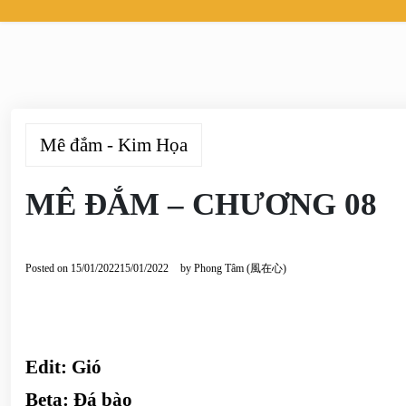
Mê đắm - Kim Họa
MÊ ĐẮM – CHƯƠNG 08
Posted on
15/01/2022
15/01/2022
by
Phong Tâm (風在心)
Edit:
Gió
Beta:
Đá bào