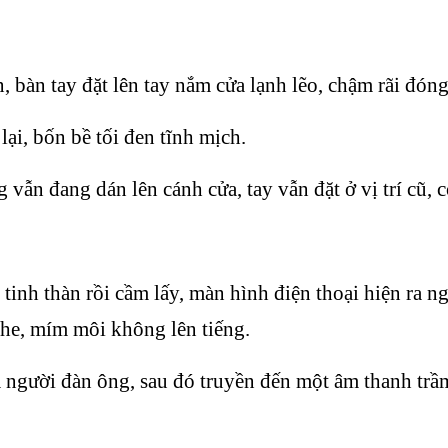
 bàn tay đặt lên tay nắm cửa lạnh lẽo, chậm rãi đóng 
ại, bốn bề tối đen tĩnh mịch.
ẫn đang dán lên cánh cửa, tay vẫn đặt ở vị trí cũ, 
inh thàn rồi cầm lấy, màn hình điện thoại hiện ra ngư
ghe, mím môi không lên tiếng.
a người đàn ông, sau đó truyền đến một âm thanh tr