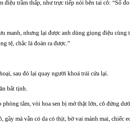
 điệu trầm thấp, như trực tiếp nói bên tai cô: “Số đ
lưu manh, nhưng lại được anh dùng giọng điệu cùng t
 tệ, chắc là đoán ra được.”
i, sau đó lại quay người khoá trái cửa lại.
n bất tịnh.
 phòng tắm, vòi hoa sen bị mở thật lớn, cô đứng dướ
 gầy mà vẫn có da có thịt, bờ vai mảnh mai, chiếc eo