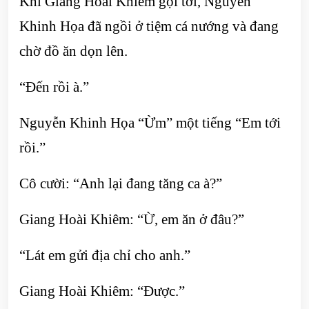
Khi Giang Hoài Khiêm gọi tới, Nguyễn
Khinh Họa đã ngồi ở tiệm cá nướng và đang
chờ đồ ăn dọn lên.
“Đến rồi à.”
Nguyễn Khinh Họa “Ừm” một tiếng “Em tới
rồi.”
Cô cười: “Anh lại đang tăng ca à?”
Giang Hoài Khiêm: “Ừ, em ăn ở đâu?”
“Lát em gửi địa chỉ cho anh.”
Giang Hoài Khiêm: “Được.”