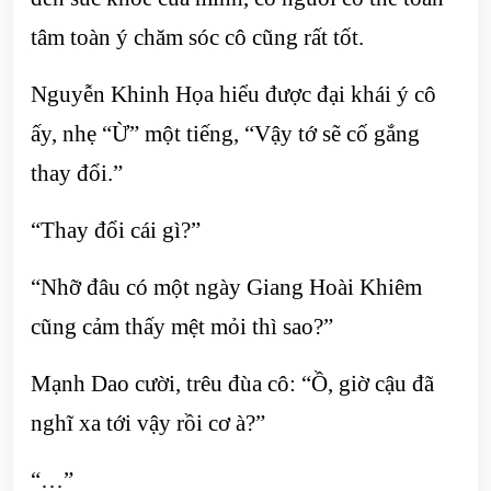
tâm toàn ý chăm sóc cô cũng rất tốt.
Nguyễn Khinh Họa hiểu được đại khái ý cô
ấy, nhẹ “Ừ” một tiếng, “Vậy tớ sẽ cố gắng
thay đổi.”
“Thay đổi cái gì?”
“Nhỡ đâu có một ngày Giang Hoài Khiêm
cũng cảm thấy mệt mỏi thì sao?”
Mạnh Dao cười, trêu đùa cô: “Ồ, giờ cậu đã
nghĩ xa tới vậy rồi cơ à?”
“…”