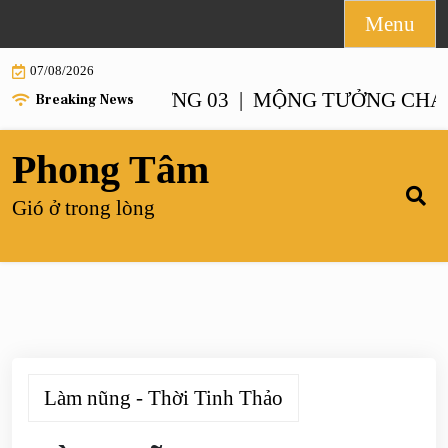
Skip
Menu
to
07/08/2026
content
NH – CHƯƠNG 03 |
MỘNG TƯỞNG CHANH XA
Breaking News
Phong Tâm
Gió ở trong lòng
Làm nũng - Thời Tinh Thảo