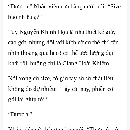
“Được ạ.” Nhân viên cửa hàng cười hỏi: “Size
bao nhiêu ạ?”
Tuy Nguyễn Khinh Họa là nhà thiết kế giày
cao gót, nhưng đối với kích cỡ cơ thể chỉ cần
nhìn thoáng qua là cô có thể ước lượng đại
khái rồi, huống chi là Giang Hoài Khiêm.
Nói xong cỡ size, cô giơ tay sờ sờ chất liệu,
không do dự nhiều: “Lấy cái này, phiền cô
gói lại giúp tôi.”
“Được ạ.”
Nhân viên cửa hàng vui vẻ nói: “Thưa cô, cô