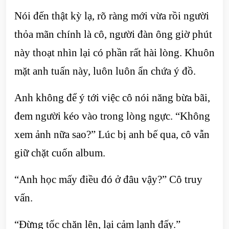
Nói đến thật kỳ lạ, rõ ràng mới vừa rồi người
thỏa mãn chính là cô, người đàn ông giờ phút
này thoạt nhìn lại có phần rất hài lòng. Khuôn
mặt anh tuấn này, luôn luôn ẩn chứa ý đồ.
Anh không để ý tới việc cô nói năng bừa bãi,
đem người kéo vào trong lòng ngực. “Không
xem ảnh nữa sao?” Lúc bị anh bế qua, cô vẫn
giữ chặt cuốn album.
“Anh học mấy điều đó ở đâu vậy?” Cô truy
vấn.
“Đừng tốc chăn lên, lại cảm lạnh đấy.”