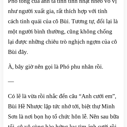
Phó tổng của anh ta tính tình nhạt nhẽo vô vị
như người xuất gia, rất thích hợp với tính
cách tinh quái của cô Bùi. Tương tự, đổi lại là
một người bình thường, cũng không chống
lại được những chiêu trò nghịch ngợm của cô
Bùi đây.
À, bây giờ nên gọi là Phó phu nhân rồi.
—
Có lẽ là vừa rồi nhắc đến câu “Anh cưới em”,
Bùi Hề Nhược lập tức nhớ tới, biệt thự Minh
Sơn là nơi bọn họ tổ chức hôn lễ. Nên sau bữa
tối, cô vô cùng hào hứng lục tìm ảnh cưới rồi