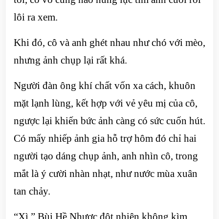
lôi ra xem.
Khi đó, cô và anh ghét nhau như chó với mèo,
nhưng ảnh chụp lại rất khá.
Người đàn ông khí chất vốn xa cách, khuôn
mặt lạnh lùng, kết hợp với vẻ yêu mị của cô,
ngược lại khiến bức ảnh càng có sức cuốn hút.
Có mấy nhiếp ảnh gia hỗ trợ hôm đó chỉ hai
người tạo dáng chụp ảnh, anh nhìn cô, trong
mắt là ý cười nhàn nhạt, như nước mùa xuân
tan chảy.
“Xì.” Bùi Hề Nhược đột nhiên không kìm