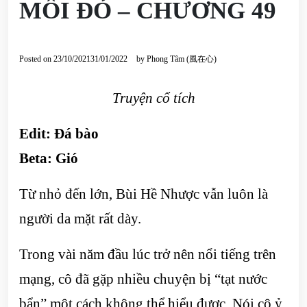
MÔI ĐỎ – CHƯƠNG 49
Posted on
23/10/2021
31/01/2022
by
Phong Tâm (風在心)
Truyện cổ tích
Edit:
Đá bào
Beta:
Gió
Từ nhỏ đến lớn, Bùi Hề Nhược vẫn luôn là
người da mặt rất dày.
Trong vài năm đầu lúc trở nên nổi tiếng trên
mạng, cô đã gặp nhiều chuyện bị “tạt nước
bẩn” một cách không thể hiểu được. Nói cô ỷ