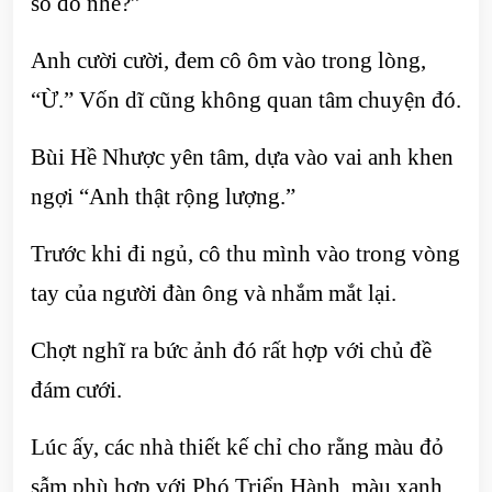
so đo nhé?”
Anh cười cười, đem cô ôm vào trong lòng,
“Ừ.” Vốn dĩ cũng không quan tâm chuyện đó.
Bùi Hề Nhược yên tâm, dựa vào vai anh khen
ngợi “Anh thật rộng lượng.”
Trước khi đi ngủ, cô thu mình vào trong vòng
tay của người đàn ông và nhắm mắt lại.
Chợt nghĩ ra bức ảnh đó rất hợp với chủ đề
đám cưới.
Lúc ấy, các nhà thiết kế chỉ cho rằng màu đỏ
sẫm phù hợp với Phó Triển Hành, màu xanh