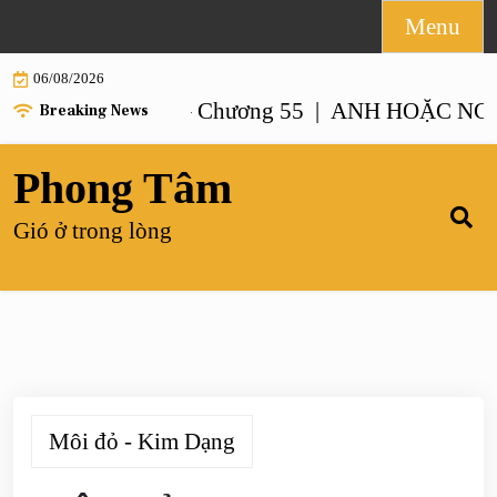
Skip
Menu
to
06/08/2026
content
 NHƯ ANH – Chương 55 |
ANH HOẶC NGƯỜI G
Breaking News
Phong Tâm
Gió ở trong lòng
Môi đỏ - Kim Dạng