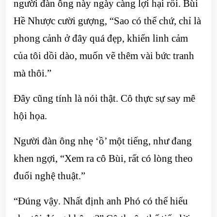
người đàn ông này ngày càng lợi hại rồi. Bùi
Hề Nhược cười gượng, “Sao có thể chứ, chỉ là
phong cảnh ở đây quá đẹp, khiến linh cảm
của tôi dồi dào, muốn vẽ thêm vài bức tranh
mà thôi.”
Đây cũng tính là nói thật. Cô thực sự say mê
hội họa.
Người đàn ông nhẹ ‘ồ’ một tiếng, như đang
khen ngợi, “Xem ra cô Bùi, rất có lòng theo
đuổi nghệ thuật.”
“Đúng vậy. Nhất định anh Phó có thể hiểu