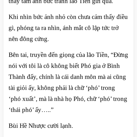
thấy tấm ảnh bức tranh lão Tiền gửi qua.
Khi nhìn bức ảnh nhỏ còn chưa cảm thấy điều
gì, phóng ta ra nhìn, ánh mắt cô lập tức trở
nên đông cứng.
Bên tai, truyền đến giọng của lão Tiền, “Đừng
nói với tôi là cô không biết Phó gia ở Bình
Thành đấy, chính là cái danh môn mà ai cũng
tài giỏi ấy, không phải là chữ ‘phó’ trong
‘phó xuất’, mà là nhà họ Phó, chữ ‘phó’ trong
‘thái phó’ ấy…..”
Bùi Hề Nhược cười lạnh.