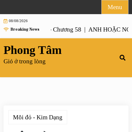
Skip
Menu
to
08/08/2026
content
 NHƯ ANH – Chương 58 |
ANH HOẶC NGƯỜI G
Breaking News
Phong Tâm
Gió ở trong lòng
Môi đỏ - Kim Dạng