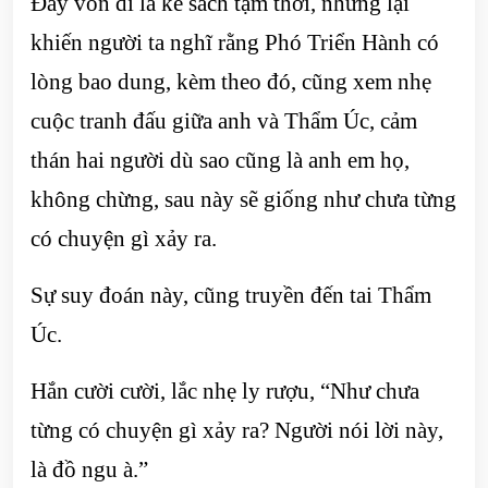
Đây vốn dĩ là kế sách tạm thời, nhưng lại
khiến người ta nghĩ rằng Phó Triển Hành có
lòng bao dung, kèm theo đó, cũng xem nhẹ
cuộc tranh đấu giữa anh và Thẩm Úc, cảm
thán hai người dù sao cũng là anh em họ,
không chừng, sau này sẽ giống như chưa từng
có chuyện gì xảy ra.
Sự suy đoán này, cũng truyền đến tai Thẩm
Úc.
Hắn cười cười, lắc nhẹ ly rượu, “Như chưa
từng có chuyện gì xảy ra? Người nói lời này,
là đồ ngu à.”