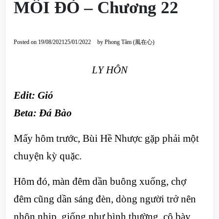
MÔI ĐỎ – Chương 22
Posted on
19/08/2021
25/01/2022
by
Phong Tâm (風在心)
LY HÔN
Edit: Gió
Beta:
Đá Bào
Mấy hôm trước, Bùi Hề Nhược gặp phải một
chuyện kỳ quặc.
Hôm đó, màn đêm dần buông xuống, chợ
đêm cũng dần sáng đèn, dòng người trở nên
nhộn nhịp, giống như bình thường, cô bày