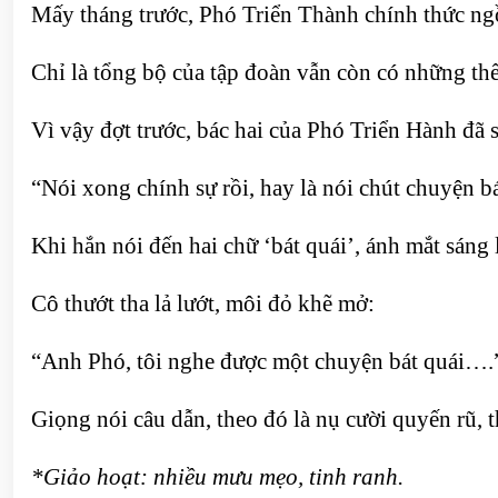
Mấy tháng trước, Phó Triển Thành chính thức ngồi 
Chỉ là tổng bộ của tập đoàn vẫn còn có những thế 
Vì vậy đợt trước, bác hai của Phó Triển Hành đã
“Nói xong chính sự rồi, hay là nói chút chuyện bá
Khi hắn nói đến hai chữ ‘bát quái’, ánh mắt sáng
Cô thướt tha lả lướt, môi đỏ khẽ mở:
“Anh Phó, tôi nghe được một chuyện bát quái….
Giọng nói câu dẫn, theo đó là nụ cười quyến rũ, t
*Giảo hoạt: nhiều mưu mẹo, tinh ranh.