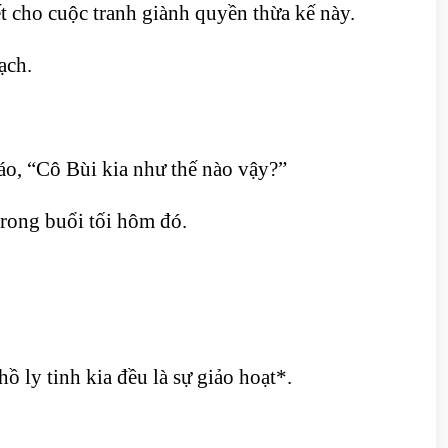
ết cho cuộc tranh giành quyền thừa kế này.
ạch.
táo, “Cô Bùi kia như thế nào vậy?”
trong buổi tối hôm đó.
ồ ly tinh kia đều là sự giảo hoạt*.