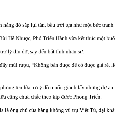
ắng đỏ sắp lụi tàn, bầu trời tựa như một bức tranh 
ùi Hề Nhược, Phó Triển Hành vừa kết thúc một buổi 
rợ lý dìu đỡ, say đến bất tỉnh nhân sự.
ở đầy mùi rượu, “Không bàn được để có được giá rẻ, 
 phóng tên lửa, có ý đồ muốn giành lấy những dự án
nữa cũng chưa chắc theo kịp được Phong Triển.
a là ông chủ của hàng không vũ trụ Việt Từ, đại khá