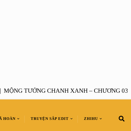
NG TƯỞNG CHANH XANH – CHƯƠNG 03 |
MỘ
Ã HOÀN
TRUYỆN SẮP EDIT
ZHIHU