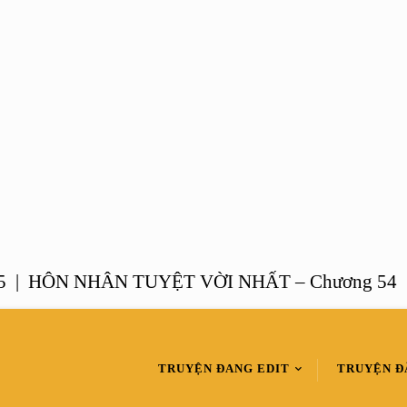
ÔN NHÂN TUYỆT VỜI NHẤT – Chương 54 |
MỘ
TRUYỆN ĐANG EDIT
TRUYỆN Đ