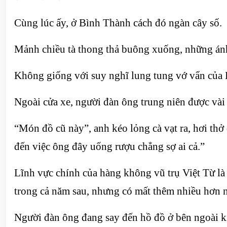
Cùng lúc ấy, ở Bình Thành cách đó ngàn cây số.
Mảnh chiều tà thong thả buông xuống, những ánh n
Không giống với suy nghĩ lung tung vớ vẩn của B
Ngoài cửa xe, người đàn ông trung niên được vài t
“Món đồ cũ này”, anh kéo lỏng cà vạt ra, hơi th
đến việc ông đây uống rượu chẳng sợ ai cả.”
Lĩnh vực chính của hàng không vũ trụ Việt Từ là
trong cả năm sau, nhưng có mất thêm nhiều hơn 
Người đàn ông đang say đến hồ đồ ở bên ngoài ki