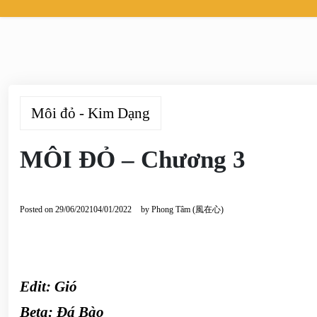
Môi đỏ - Kim Dạng
MÔI ĐỎ – Chương 3
Posted on
29/06/2021
04/01/2022
by
Phong Tâm (風在心)
Edit: Gió
Beta:
Đá Bào