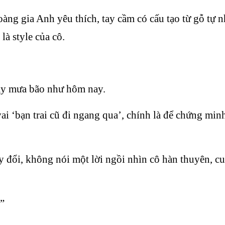
ng gia Anh yêu thích, tay cầm có cấu tạo từ gỗ tự n
à style của cô.
ày mưa bão như hôm nay.
ai ‘bạn trai cũ đi ngang qua’, chính là để chứng min
 đổi, không nói một lời ngồi nhìn cô hàn thuyên, c
?”