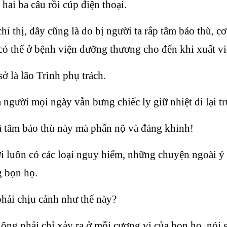
hai ba câu rồi cúp điện thoại.
chỉ thị, đây cũng là do bị người ta rắp tâm báo thù,
có thể ở bệnh viện dưỡng thương cho đến khi xuất vi
 là lão Trình phụ trách.
 người mọi ngày vẫn bưng chiếc ly giữ nhiệt đi lại tr
ã tâm báo thù này mà phẫn nộ và đáng khinh!
i luôn có các loại nguy hiểm, những chuyện ngoài ý
g bọn họ.
phải chịu cảnh như thế này?
ông phải chỉ xảy ra ở mỗi cương vị của bọn họ, nói 