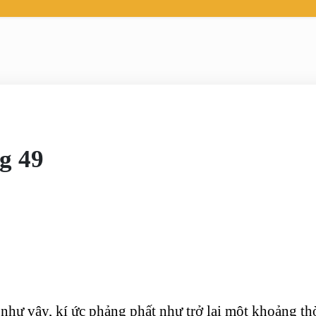
g 49
ư vậy, kí ức phảng phất như trở lại một khoảng thờ