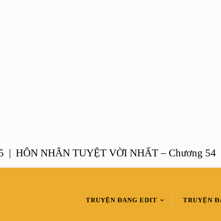
HÔN NHÂN TUYỆT VỜI NHẤT – Chương 54 |
M
TRUYỆN ĐANG EDIT
TRUYỆN Đ