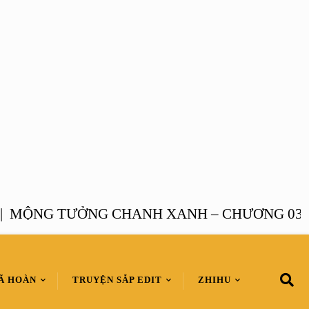
ỘNG TƯỞNG CHANH XANH – CHƯƠNG 03 |
M
Ã HOÀN
TRUYỆN SẮP EDIT
ZHIHU