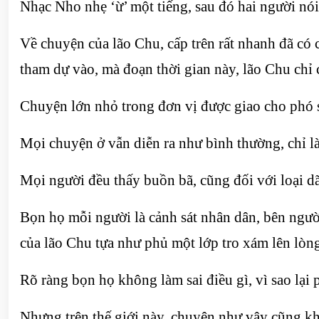
Nhạc Nho nhẹ ‘ừ’ một tiếng, sau đó hai người nói 
Về chuyện của lão Chu, cấp trên rất nhanh đã có 
tham dự vào, mà đoạn thời gian này, lão Chu chỉ 
Chuyện lớn nhỏ trong đơn vị được giao cho phó sở
Mọi chuyện ở vẫn diễn ra như bình thường, chỉ là
Mọi người đều thấy buồn bã, cũng đối với loại d
Bọn họ mỗi người là cảnh sát nhân dân, bên ngườ
của lão Chu tựa như phủ một lớp tro xám lên lòn
Rõ ràng bọn họ không làm sai điều gì, vì sao lại 
Nhưng trên thế giới này, chuyện như vậy cũng kh