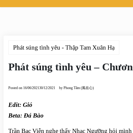
Phát súng tình yêu - Thập Tam Xuân Hạ
Phát súng tình yêu – Chươn
Posted on
16/06/2021
30/12/2021
by
Phong Tâm (風在心)
Edit: Gió
Beta:
Đá Bào
Trần Bạc Viễn nghe thấy Nhạc Ngưỡng hỏi mình nh