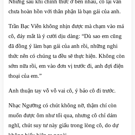
Nhưng sau khi chính thức ở bên nhau, cô lại vẫn
chưa hoàn hồn với thân phận là bạn gái của anh.
Trần Bạc Viễn không nhịn được mà chạm vào má
cô, đáy mắt là ý cười dịu dàng: “Dù sao em cũng
đã đồng ý làm bạn gái của anh rồi, những nghi
thức nên có chúng ta đều sẽ thực hiện. Không còn
sớm nữa rồi, em vào đơn vị trước đi, anh đợi điện
thoại của em.”
Anh thuận tay vỗ vỗ vai cô, ý bảo cô đi trước.
Nhạc Ngưỡng có chút không nỡ, thậm chí còn
muốn được ôm như tối qua, nhưng cô chỉ dám
nghĩ, chút suy tư này giấu trong lòng cô, do dự