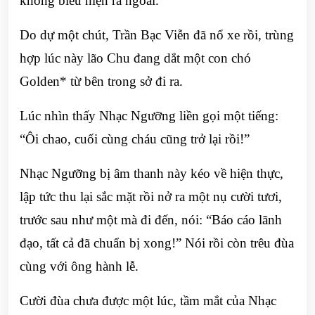
không biểu hiện ra ngoài.
Do dự một chút, Trần Bạc Viễn đã nổ xe rồi, trùng
hợp lúc này lão Chu đang dắt một con chó
Golden* từ bên trong sở đi ra.
Lúc nhìn thấy Nhạc Ngưỡng liền gọi một tiếng:
“Ôi chao, cuối cùng cháu cũng trở lại rồi!”
Nhạc Ngưỡng bị âm thanh này kéo về hiện thực,
lập tức thu lại sắc mặt rồi nở ra một nụ cười tươi,
trước sau như một mà đi đến, nói: “Báo cáo lãnh
đạo, tất cả đã chuẩn bị xong!” Nói rồi còn trêu đùa
cùng với ông hành lễ.
Cười đùa chưa được một lúc, tầm mắt của Nhạc