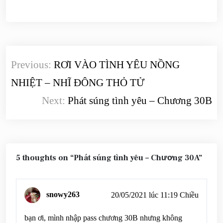
Điều
Previous:
RƠI VÀO TÌNH YÊU NỒNG
hướng
NHIỆT – NHĨ ĐÔNG THỎ TỬ
bài
Next:
Phát súng tình yêu – Chương 30B
viết
5 thoughts on “
Phát súng tình yêu – Chương 30A
”
snowy263
20/05/2021 lúc 11:19 Chiều
bạn ơi, mình nhập pass chương 30B nhưng không