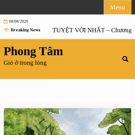
Skip
Menu
to
08/08/2026
content
HÔN NHÂN TUYỆT VỜI NHẤT – Chương 55 |
H
Breaking News
Phong Tâm
Gió ở trong lòng