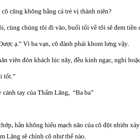
cô cũng không bằng cả trẻ vị thành niên?
i, cùng chúng tôi đi vào, buổi tối về tôi sẽ đem tiền
“Được ạ.” Vì ba vạn, cô đành phải khom lưng vậy.
n viên đón khách lúc nãy, đều kinh ngạc, nghi hoặc n
 tốt.”
y cánh tay của Thẩm Lăng, “Ba ba”
, hắn không hiểu mạch não của cô đột nhiên xảy ra 
ẩm Lăng sẽ chỉnh cô như thế nào.