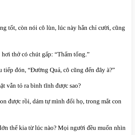
 tốt, còn nói cô lùn, lúc này hắn chỉ cười, cũng
 hơi thở có chút gấp: “Thẩm tổng.”
ầu tiếp đón, “Đường Quả, cô cũng đến đây à?”
t vẫn tỏ ra bình tĩnh được sao?
con được rồi, dám tự mình đổi họ, trong mắt con
 lớn thế kia từ lúc nào? Mọi người đều muốn nhìn