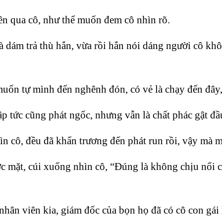
n qua cô, như thể muốn đem cô nhìn rõ.
dám trả thù hắn, vừa rồi hắn nói dáng người cô không
 muốn tự mình đến nghênh đón, có vẻ là chạy đến đây,
p tức cũng phát ngốc, nhưng vẫn là chất phác gật đ
 cô, đều đã khẩn trương đến phát run rồi, vậy mà mặ
ước mặt, cúi xuống nhìn cô, “Đúng là không chịu nổi 
hân viên kia, giám đốc của bọn họ đã có cô con gái