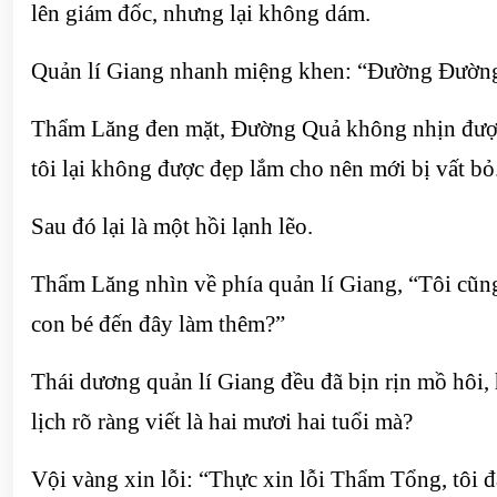
lên giám đốc, nhưng lại không dám.
Quản lí Giang nhanh miệng khen: “Đường Đường l
Thẩm Lăng đen mặt, Đường Quả không nhịn được, b
tôi lại không được đẹp lắm cho nên mới bị vất bỏ
Sau đó lại là một hồi lạnh lẽo.
Thẩm Lăng nhìn về phía quản lí Giang, “Tôi cũng
con bé đến đây làm thêm?”
Thái dương quản lí Giang đều đã bịn rịn mồ hôi, h
lịch rõ ràng viết là hai mươi hai tuổi mà?
Vội vàng xin lỗi: “Thực xin lỗi Thẩm Tổng, tôi đ