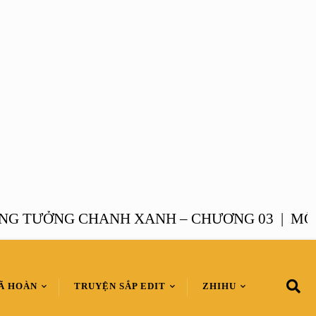
ƯỞNG CHANH XANH – CHƯƠNG 03 |
MỘNG T
Ã HOÀN
TRUYỆN SẮP EDIT
ZHIHU