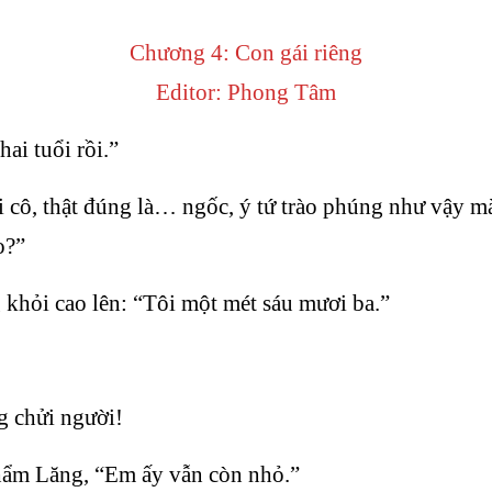
Chương 4: Con gái riêng
Editor: Phong Tâm
ai tuổi rồi.”
cô, thật đúng là… ngốc, ý tứ trào phúng như vậy mà
o?”
khỏi cao lên: “Tôi một mét sáu mươi ba.”
g chửi người!
hẩm Lăng, “Em ấy vẫn còn nhỏ.”