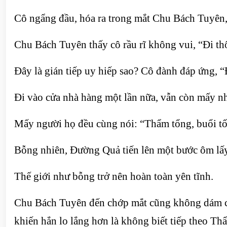
Cô ngẩng đầu, hóa ra trong mắt Chu Bách Tuyên, 
Chu Bách Tuyên thấy cô rầu rĩ không vui, “Đi thô
Đây là gián tiếp uy hiếp sao? Cô đành đáp ứng, 
Đi vào cửa nhà hàng một lần nữa, vẫn còn mấy nhâ
Mấy người họ đều cùng nói: “Thẩm tổng, buổi tối
Bỗng nhiên, Đường Quả tiến lên một bước ôm lấ
Thế giới như bỗng trở nên hoàn toàn yên tĩnh.
Chu Bách Tuyên đến chớp mắt cũng không dám chớp
khiến hắn lo lắng hơn là không biết tiếp theo Th