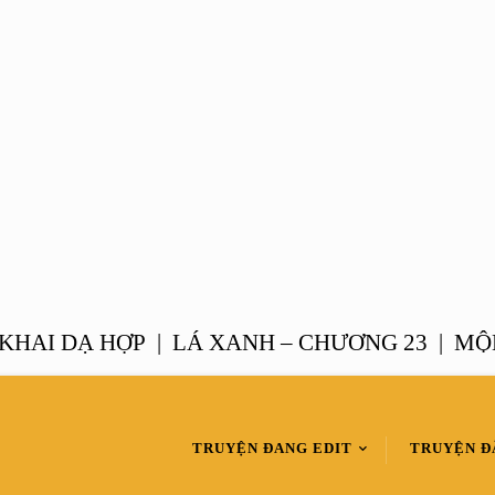
 DẠ HỢP |
LÁ XANH – CHƯƠNG 23 |
MỘNG T
TRUYỆN ĐANG EDIT
TRUYỆN Đ