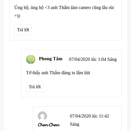
luận
Ủng hộ, ủng hộ <3 anh Thẩm làm cameo cũng lâu rùi
=))
Trả lời
Phong Tâm
07/04/2020 lúc 1:04 Sáng
Tớ thấy anh Thẩm đáng iu lắm íiiii
Trả lời
07/04/2020 lúc 11:42
Sáng
𝓒𝓱𝓮𝓷 𝓒𝓱𝓮𝓷