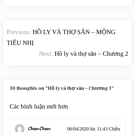
Điều
Previous:
HỒ LY VÀ THỢ SĂN – MỘNG
hướng
TIÊU NHỊ
bài
Next:
Hồ ly và thợ săn – Chương 2
viết
30 thoughts on “
Hồ ly và thợ săn – Chương 1
”
Điều
Các bình luận mới hơn
hướng
bình
𝓒𝓱𝓮𝓷 𝓒𝓱𝓮𝓷
06/04/2020 lúc 11:43 Chiều