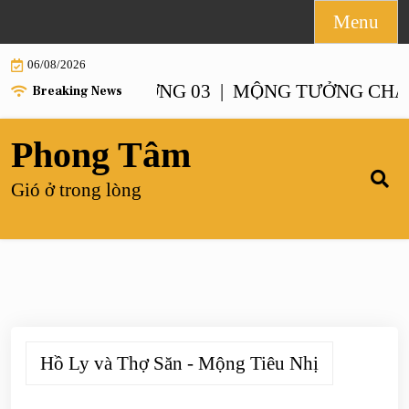
Skip
Menu
to
06/08/2026
content
NH – CHƯƠNG 03 |
MỘNG TƯỞNG CHANH XA
Breaking News
Phong Tâm
Gió ở trong lòng
Hồ Ly và Thợ Săn - Mộng Tiêu Nhị